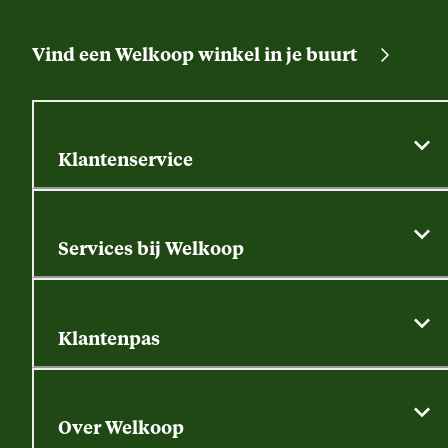
Vind een Welkoop winkel in je buurt
Klantenservice
Algemene actievoorwaarden
Klantenservice
Services bij Welkoop
Contactformulier
Alle services
Thuisbezorgen
Bewateringsadvies
Retouren, service en garantie
Klantenpas
Dierspecialist
Alles over de klantenpas
Gratis huisdier welkomstpakket
Saldo opvragen
Grondtest
Over Welkoop
Gegevens wijzigen