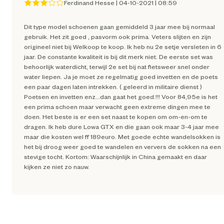
Ferdinand Hesse
|
04-10-2021
|
08:59
Kleur detail
Zwa
Dit type model schoenen gaan gemiddeld 3 jaar mee bij normaal
gebruik. Het zit goed , pasvorm ook prima. Veters slijten en zijn
Schoenmaat
origineel niet bij Welkoop te koop. Ik heb nu 2e setje versleten in 6
jaar. De constante kwaliteit is bij dit merk niet. De eerste set was
behoorlijk waterdicht, terwijl 2e set bij nat fietsweer snel onder
Sluiting
Vet
water liepen. Ja je moet ze regelmatig goed invetten en de poets
een paar dagen laten intrekken. ( geleerd in militaire dienst )
Poetsen en invetten enz...dan gaat het goed.!!! Voor 84,95e is het
een prima schoen maar verwacht geen extreme dingen mee te
Type leest
Normale lee
doen. Het beste is er een set naast te kopen om om-en-om te
dragen. Ik heb dure Lowa GTX en die gaan ook maar 3-4 jaar mee
Techniek & Eigenschappen
maar die kosten wel ff 189euro. Met goede echte wandelsokken is
het bij droog weer goed te wandelen en ververs de sokken na een
stevige tocht. Kortom: Waarschijnlijk in China gemaakt en daar
Hoogte schacht
Ho
kijken ze niet zo nauw.
Hoogte schoen
Ho