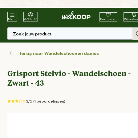
Beste Winkelketen
Tuin & Dier
Account
Favorieten
Winkelw
Menu
Zoek jouw product.
Terug naar Wandelschoenen dames
Grisport Stelvio - Wandelschoen -
Zwart - 43
3/5 (1 beoordelingen)