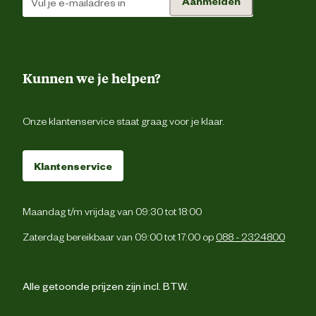
Aanmelden
Verantwoordelijke marktdeelnemer (EU)
Verantwoordelijke marktdeelnemer
Antar Sh
naam
Kunnen we je helpen?
Verantwoordelijke marktdeelnemer
Rietkraag 17 8082 
postadres
Elbu
Onze klantenservice staat graag voor je klaar.
Verantwoordelijke marktdeelnemer
info@antarshoe.
Klantenservice
mailadres
Maandag t/m vrijdag van 09:30 tot 18:00
Zaterdag bereikbaar van 09:00 tot 17:00 op
088 - 2324800
Alle getoonde prijzen zijn incl. BTW.