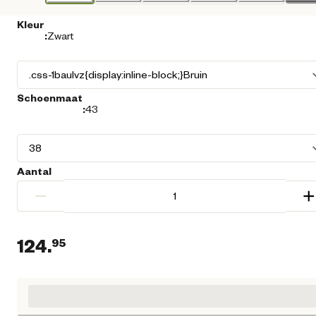
Kleur
:
Zwart
Schoenmaat
:
43
Aantal
−
+
124.
95
Huidige prijs € 124,95