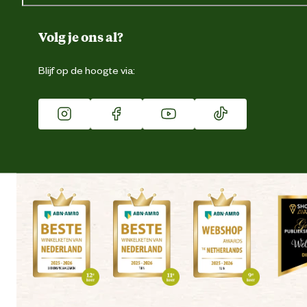
Over ons
Duurzaamheid
Volg je ons al?
Eigen merk
Blijf op de hoogte via:
Franchise
Vacatures
Winkels