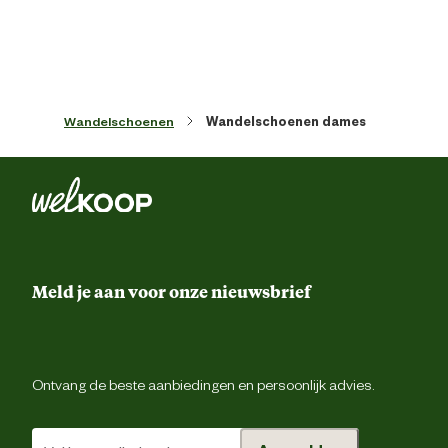
Veiligheids eigenschappen
Anti-slipzo
Materiaal & Samenstelling
Materiaal bovenkant schoen
Le
Wandelschoenen
Wandelschoenen dames
Ademe
Materiaal eigenschappen
Waterafstote
Materiaal zool
Rubb
Meld je aan voor onze nieuwsbrief
Advies & Onderhoud
Ontvang de beste aanbiedingen en persoonlijk advies.
De schoen is gemaakt van gevet leder. De
Onderhoudsadvies
kan het best onderhouden worden met e
blank lederve