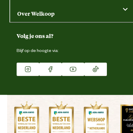
Gratis huisdier welkomstpakket
Saldo opvragen
Grondtest
Over Welkoop
Gegevens wijzigen
Over ons
Duurzaamheid
Volg je ons al?
Eigen merk
Blijf op de hoogte via:
Franchise
Vacatures
Winkels