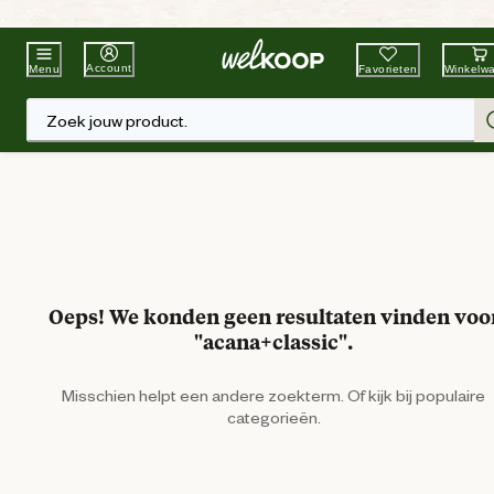
Beste Winkelketen
Tuin & Dier
Account
Favorieten
Winkelw
Menu
Zoek jouw product.
Oeps! We konden geen resultaten vinden voo
"acana+classic".
Misschien helpt een andere zoekterm. Of kijk bij populaire
categorieën.