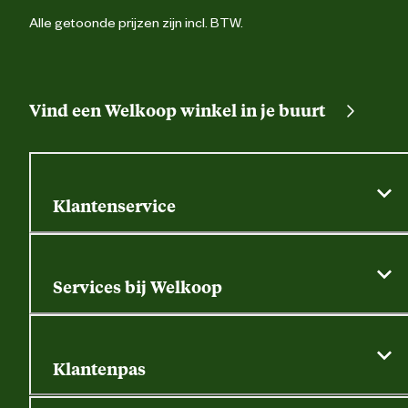
Alle getoonde prijzen zijn incl. BTW.
Vind een Welkoop winkel in je buurt
Klantenservice
Algemene actievoorwaarden
Klantenservice
Services bij Welkoop
Contactformulier
Alle services
Thuisbezorgen
Bewateringsadvies
Retouren, service en garantie
Klantenpas
Dierspecialist
Alles over de klantenpas