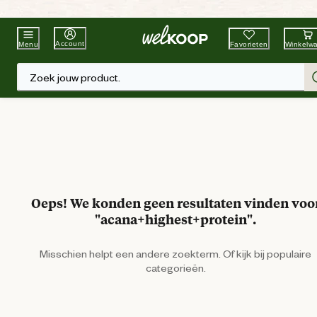
Beste Winkelketen
Tuin & Dier
Account
Favorieten
Winkelw
Menu
Zoek jouw product.
Oeps! We konden geen resultaten vinden voo
"acana+highest+protein".
Misschien helpt een andere zoekterm. Of kijk bij populaire
categorieën.