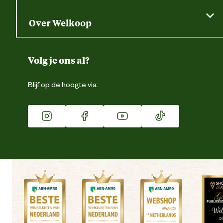
Gratis huisdier welkomstpakket
Saldo opvragen
Grondtest
Over Welkoop
Gegevens wijzigen
Over ons
Duurzaamheid
Volg je ons al?
Eigen merk
Blijf op de hoogte via:
Franchise
Vacatures
Winkels