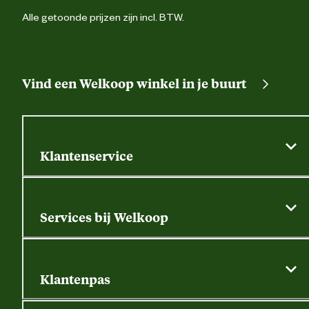
Alle getoonde prijzen zijn incl. BTW.
Vind een Welkoop winkel in je buurt
Klantenservice
Algemene actievoorwaarden
Klantenservice
Services bij Welkoop
Contactformulier
Alle services
Thuisbezorgen
Bewateringsadvies
Retouren, service en garantie
Klantenpas
Dierspecialist
Alles over de klantenpas