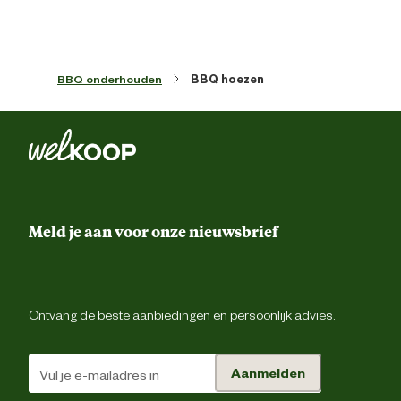
Materiaal & Samenstelling
BBQ onderhouden
BBQ hoezen
Materiaal eigenschappen
Waterafstote
Advies & Onderhoud
Garantie
2 ja
Meld je aan voor onze nieuwsbrief
Ontvang de beste aanbiedingen en persoonlijk advies.
Aanmelden