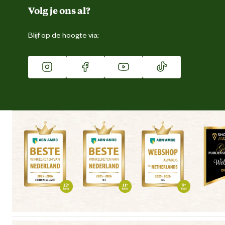
Duurzaamheid
Volg je ons al?
Eigen merk
Blijf op de hoogte via:
Franchise
Vacatures
Winkels