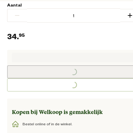
Aantal
−
+
34.
95
Huidige prijs € 34,95
Loading...
Loading...
Kopen bij Welkoop is gemakkelijk
Bestel online of in de winkel.