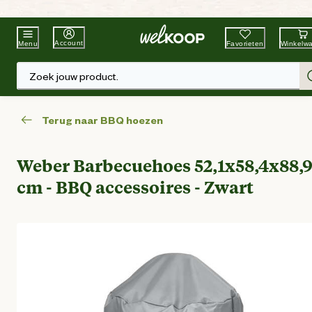
Beste Winkelketen
Tuin & Dier
Account
Favorieten
Winkelw
Menu
Zoek jouw product.
Terug naar BBQ hoezen
Weber Barbecuehoes 52,1x58,4x88,
cm - BBQ accessoires - Zwart