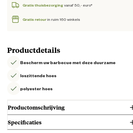
Gratis thuisbezorging
vanaf 50,- euro*
Gratis retour
in ruim 160 winkels
Productdetails
Bescherm uw barbecue met deze duurzame
loszittende hoes
polyester hoes
Productomschrijving
Specificaties
Bescherm uw barbecue met deze duurzame, loszittende polyester hoe
Met klittenband zet u het driehoekige snoer onderaan de barbecue vas