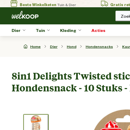
Beste Winkelketen
Tuin & Dier
Gratis re
Zoek
Dier
Tuin
Kleding
Acties
Home
Dier
Hond
Hondensnacks
Kau
8in1 Delights Twisted stic
Hondensnack - 10 Stuks -