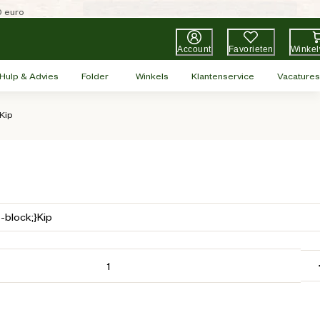
0 euro
Account
Favorieten
Winke
Hulp & Advies
Folder
Winkels
Klantenservice
Vacatures
 Kip