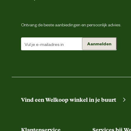
Inhoud consumenten eenheid
Ontvang de beste aanbiedingen en persoonlijk advies.
Milieuvriendelijke en natuurlijke eigenschappen
Aanmelden
Smaak aroma detail
Type snack
Materiaal & Samenstelling
Vind een Welkoop winkel in je buurt
Voedingsgerelateerde
Klantenservice
Services bij W
eigenschappen