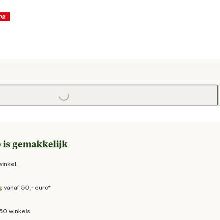
ng
ige prijs € 5,31
Loading...
e prijs € 6,25
 is gemakkelijk
winkel.
g
vanaf 50,- euro*
160 winkels