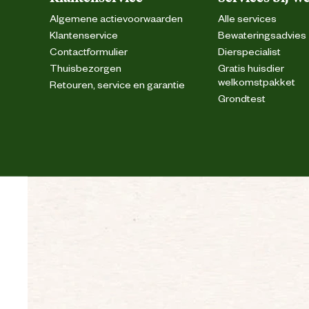
Algemene actievoorwaarden
Alle services
Klantenservice
Bewateringsadvies
Contactformulier
Dierspecialist
Z
Thuisbezorgen
Gratis huisdier
welkomstpakket
Retouren, service en garantie
Conserveermiddelen. Di
Grondtest
Voedingsvoorschrift
Ruw eiwit 80,0%, Ruw ve
Ingredienten
Ruw eiwit 80,0%, Ruw ve
Analytische bestanddelen
Nutritionele toevoegingen
Runderhuid, Kippenvle
Advies & Onderhoud