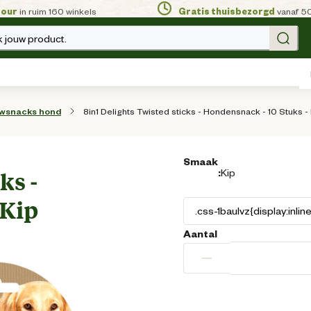
tour
in ruim 160 winkels
Gratis thuisbezorgd
vanaf 5
 jouw product.
8in1 Delights Twisted sticks - Hondensnack - 10 Stuks -
wsnacks hond
Smaak
:
Kip
ks -
 Kip
Aantal
−