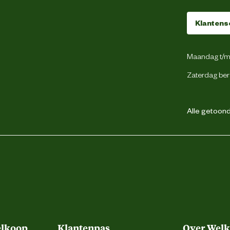
Klantens
10 Stuks
Maandag t/m 
Natuurlijk
Zaterdag ber
Kip
Alle getoonde
Sticks
Glutenvrij
Graanvrij
Suikervrij
elkoop
Klantenpas
Over Wel