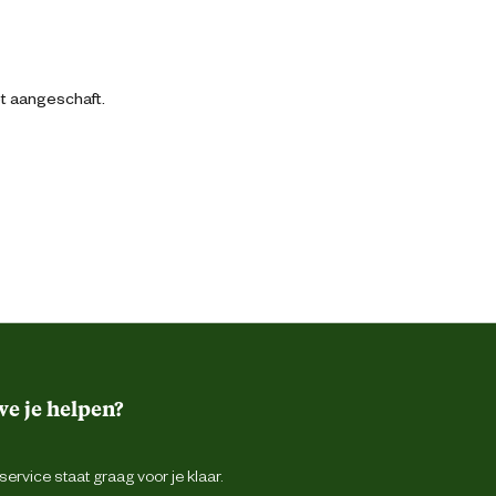
bt aangeschaft.
e je helpen?
ervice staat graag voor je klaar.