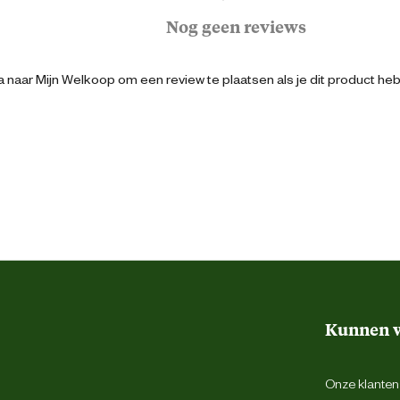
Adult
Nog geen reviews
Puppy junior
 naar Mijn Welkoop om een review te plaatsen als je dit product he
Puppy
Senior
4048422122470
11.5 cm
Kunnen w
2 cm
Onze klantens
25.5 cm