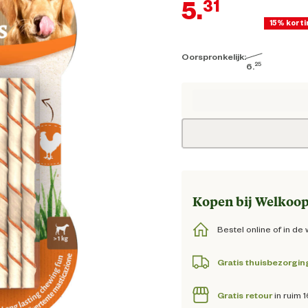
5.
31
15% korti
Oorspronkelijk:
Huid
25
6.
Oorspronkelijk
Kopen bij Welkoop
Bestel online of in de 
Gratis thuisbezorgin
Gratis retour
in ruim 