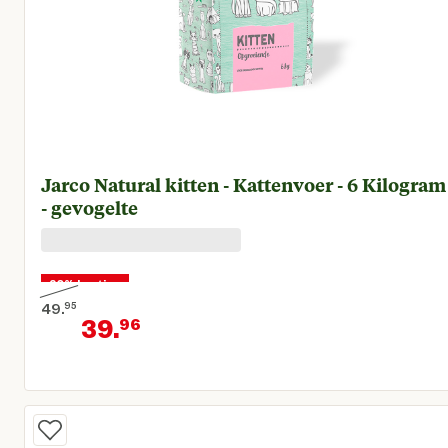
Jarco Natural kitten - Kattenvoer - 6 Kilogram
- gevogelte
20% korting
49.
95
39.
96
Oorspronkelijke prijs € 49,95
Huidige prijs € 39,96