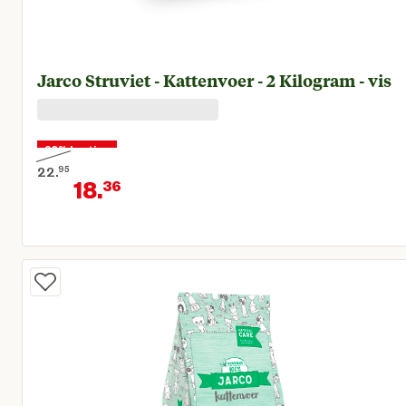
Jarco Struviet - Kattenvoer - 2 Kilogram - vis
20% korting
22.
95
18.
36
Oorspronkelijke prijs € 22,95
Huidige prijs € 18,36