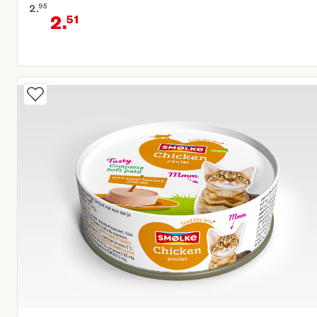
2.
95
2.
51
Oorspronkelijke prijs € 2,95
Huidige prijs € 2,51