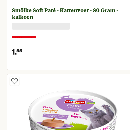
Smölke Soft Paté - Kattenvoer - 80 Gram -
kalkoen
22+2 gratis
1.
55
Huidige prijs € 1,55