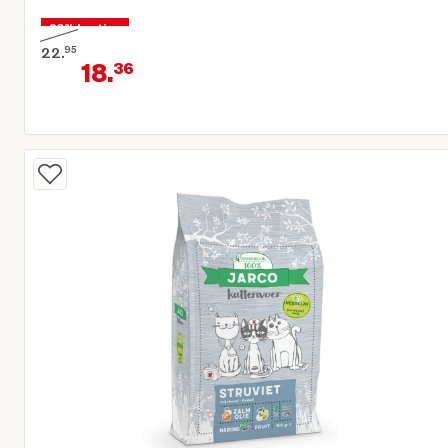
20% korting
22.
95
18.
36
Oorspronkelijke prijs € 22,95
Huidige prijs € 18,36