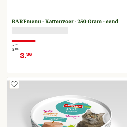
BARFmenu - Kattenvoer - 250 Gram - eend
15% korting
3.
95
3.
36
Oorspronkelijke prijs € 3,95
Huidige prijs € 3,36