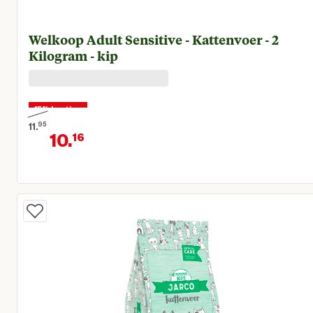
Welkoop Adult Sensitive - Kattenvoer - 2
Kilogram - kip
15% korting
11.
95
10.
16
Oorspronkelijke prijs € 11,95
Huidige prijs € 10,16