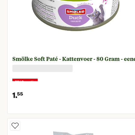
Smölke Soft Paté - Kattenvoer - 80 Gram - een
22+2 gratis
1.
55
Huidige prijs € 1,55