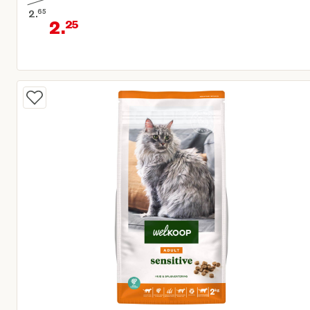
2.
65
2.
25
Oorspronkelijke prijs € 2,65
Huidige prijs € 2,25