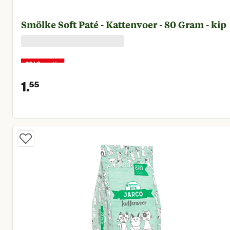
Smölke Soft Paté - Kattenvoer - 80 Gram - kip
22+2 gratis
1.
55
Huidige prijs € 1,55