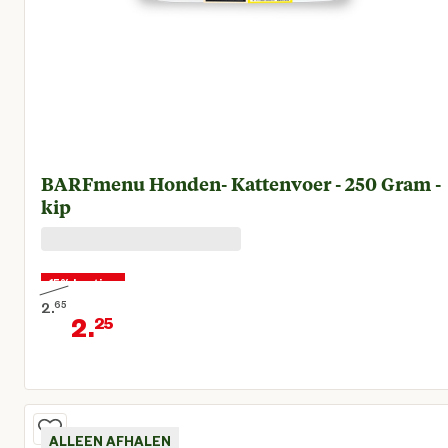
BARFmenu Honden- Kattenvoer - 250 Gram -
kip
15% korting
2.
65
2.
25
Oorspronkelijke prijs € 2,65
Huidige prijs € 2,25
ALLEEN AFHALEN