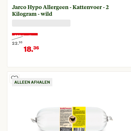
Jarco Hypo Allergeen - Kattenvoer - 2
Kilogram - wild
20% korting
22.
95
18.
36
Oorspronkelijke prijs € 22,95
Huidige prijs € 18,36
ALLEEN AFHALEN