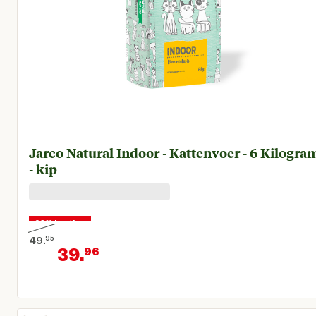
Jarco Natural Indoor - Kattenvoer - 6 Kilogra
- kip
20% korting
49.
95
39.
96
Oorspronkelijke prijs € 49,95
Huidige prijs € 39,96