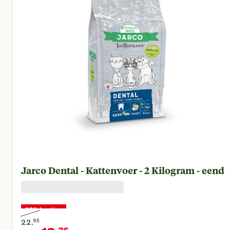
Jarco Dental - Kattenvoer - 2 Kilogram - eend
20% korting
22.
95
36