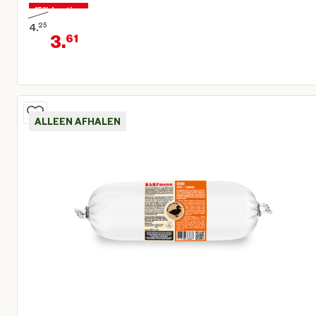
15% korting
4.
25
3.
61
Oorspronkelijke prijs € 4,25
Huidige prijs € 3,61
ALLEEN AFHALEN