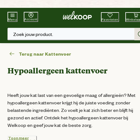
Beste Winkelketen
Tuin & Dier
Account
Favorieten
Winkelw
Menu
Zoek jouw product.
Terug naar Kattenvoer
Hypoallergeen kattenvoer
Heeft jouw kat last van een gevoelige maag of allergieën? Met
hypoallergeen kattenvoer krijgt hij de juiste voeding zonder
belastende ingrediënten. Zo voelt je kat zich beter en blijft hij
gezond en actief. Ontdek het hypoallergeen kattenvoer bij
Welkoop en geef jouw kat de beste zorg.
Toon meer