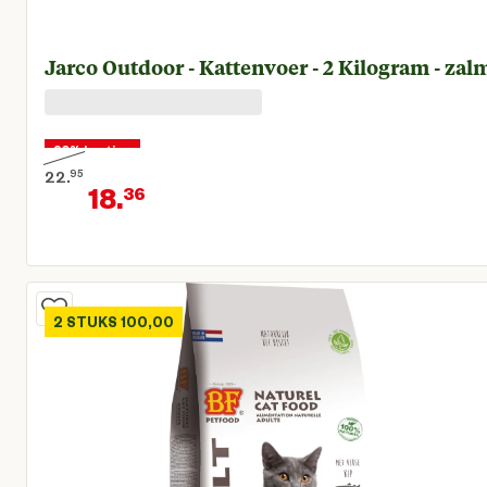
Jarco Outdoor - Kattenvoer - 2 Kilogram - zal
20% korting
22.
95
18.
36
Oorspronkelijke prijs € 22,95
Huidige prijs € 18,36
2 STUKS 100,00