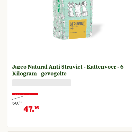
Jarco Natural Anti Struviet - Kattenvoer - 6
Kilogram - gevogelte
20% korting
58.
95
47.
16
Oorspronkelijke prijs € 58,95
Huidige prijs € 47,16