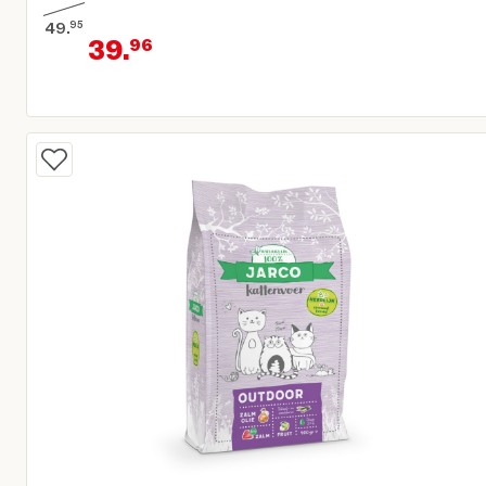
20% korting
49.
95
39.
96
Oorspronkelijke prijs € 49,95
Huidige prijs € 39,96