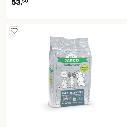
53.
50
Huidige prijs € 53,50