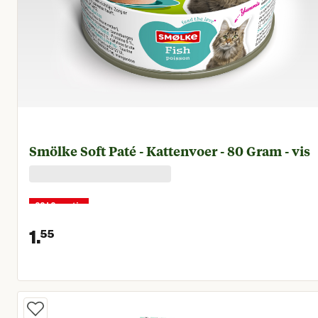
Smölke Soft Paté - Kattenvoer - 80 Gram - vis
22+2 gratis
1.
55
Huidige prijs € 1,55