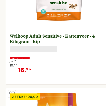
Welkoop Adult Sensitive - Kattenvoer - 4
Kilogram - kip
15% korting
19.
95
16.
96
Oorspronkelijke prijs € 19,95
Huidige prijs € 16,96
2 STUKS 100,00