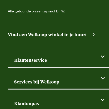
Alle getoonde prijzen zijn incl. BTW.
Vind een Welkoop winkel in je buurt
Klantenservice
Algemene actievoorwaarden
Klantenservice
Services bij Welkoop
Contactformulier
Alle services
Thuisbezorgen
Bewateringsadvies
Retouren, service en garantie
Klantenpas
Dierspecialist