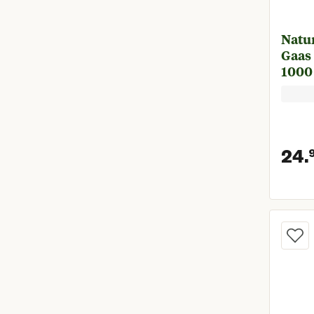
Toon meer
Tuinmeubelen
50 Meter
(
2
)
Vijvers
Natu
Zaden en pootgoed
Gaas 
Zwembaden en onderhoud
1000
Alles in Tuin
24.