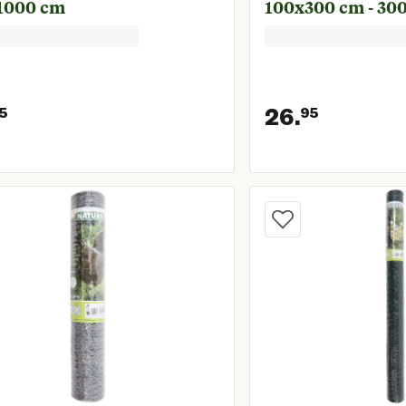
 1000 cm
100x300 cm - 30
26.
5
95
Huidige prijs € 27,95
Huidige 