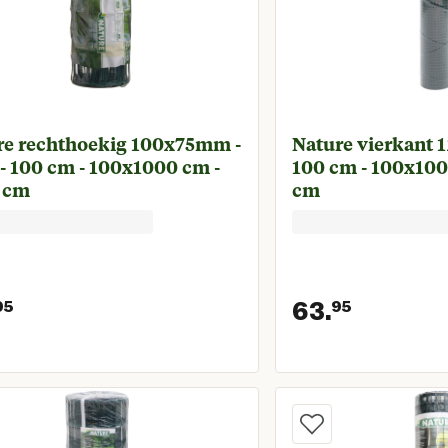
re rechthoekig 100x75mm -
Nature vierkant 1
- 100 cm - 100x1000 cm -
100 cm - 100x100
 cm
cm
63.
95
95
Huidige prijs € 44,95
Huidige 