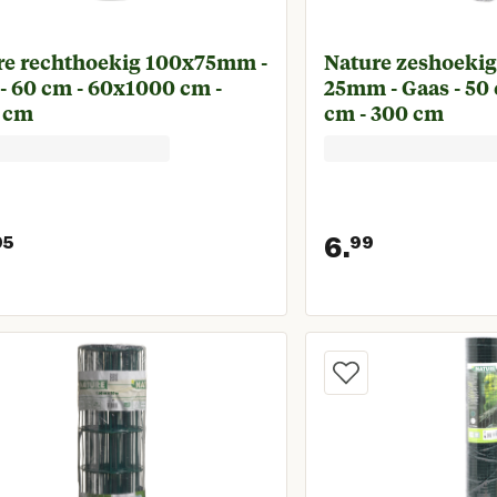
re rechthoekig 100x75mm -
Nature zeshoekig
- 60 cm - 60x1000 cm -
25mm - Gaas - 50
 cm
cm - 300 cm
6.
95
99
Huidige prijs € 24,95
Huidige p