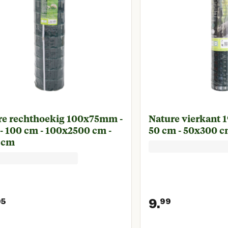
re rechthoekig 100x75mm -
Nature vierkant 
- 100 cm - 100x2500 cm -
50 cm - 50x300 c
 cm
9.
95
99