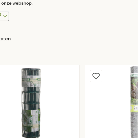
n onze webshop.
r
taten