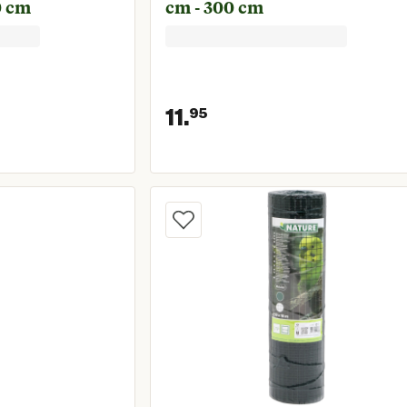
0 cm
cm - 300 cm
11.
95
prijs € 26,95
Huidige prijs € 11,