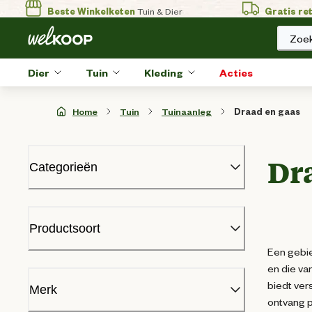
Beste Winkelketen
Tuin & Dier
Gratis re
Zoek
Dier
Tuin
Kleding
Acties
Home
Tuin
Tuinaanleg
Draad en gaas
Dr
Categorieën
BBQ
Beregening
Productsoort
Bloempotten en plantenbakken
Een gebie
Bodem en mest
en die va
Brandstoffen en haardhout
Gaas
(
38
)
biedt ver
Gazon
Merk
ontvang p
Huishoudelijk