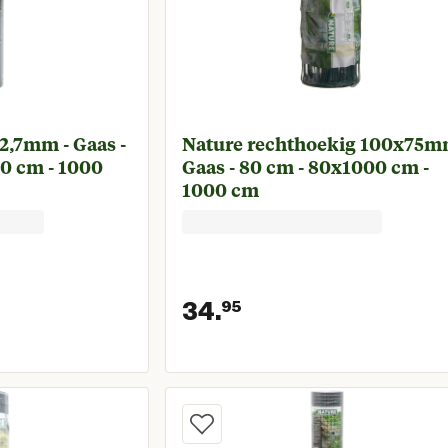
2,7mm - Gaas -
Nature rechthoekig 100x75m
0 cm - 1000
Gaas - 80 cm - 80x1000 cm -
1000 cm
34.
95
prijs € 63,95
Huidige prijs € 3