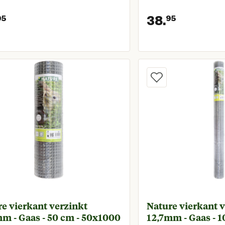
38.
95
95
Huidige prijs € 49,95
Huidige 
e vierkant verzinkt
Nature vierkant 
m - Gaas - 50 cm - 50x1000
12,7mm - Gaas - 1