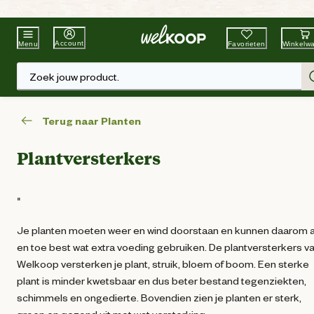
Beste Winkelketen
Tuin & Dier
Account
Favorieten
Winkelw
Menu
Zoek jouw product.
Terug naar Planten
Plantversterkers
"
Je planten moeten weer en wind doorstaan en kunnen daarom a
en toe best wat extra voeding gebruiken. De plantversterkers v
Welkoop versterken je plant, struik, bloem of boom. Een sterke
plant is minder kwetsbaar en dus beter bestand tegenziekten,
schimmels en ongedierte. Bovendien zien je planten er sterk,