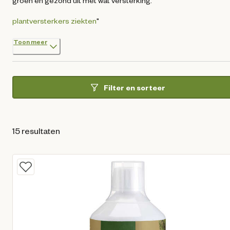
groen en gezond uit met wat versterking.
plantversterkers
ziekten
"
Toon meer
Filter en sorteer
15 resultaten