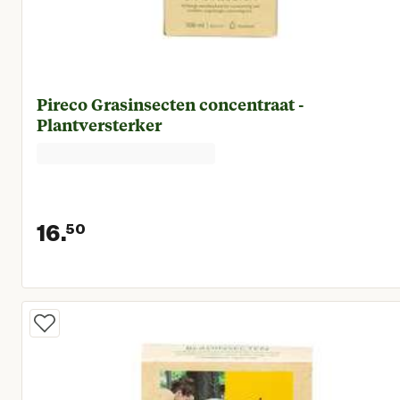
Pireco Grasinsecten concentraat -
Plantversterker
16.
50
Huidige prijs € 16,50