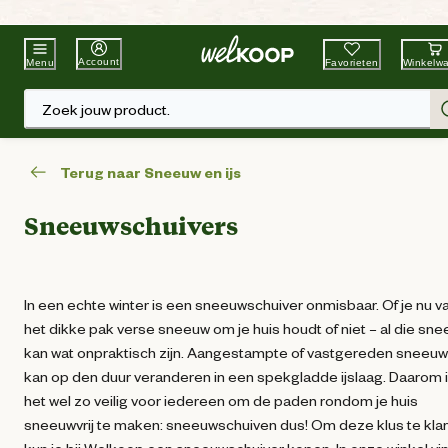
Beste Winkelketen
Tuin & Dier
Account
Favorieten
Winkelw
Menu
Zoek jouw product.
Terug naar Sneeuw en ijs
Sneeuwschuivers
In een echte winter is een sneeuwschuiver onmisbaar. Of je nu v
het dikke pak verse sneeuw om je huis houdt of niet – al die sn
kan wat onpraktisch zijn. Aangestampte of vastgereden sneeuw
kan op den duur veranderen in een spekgladde ijslaag. Daarom 
het wel zo veilig voor iedereen om de paden rondom je huis
sneeuwvrij te maken: sneeuwschuiven dus! Om deze klus te kla