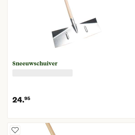
Sneeuwschuiver
24.
95
Huidige prijs € 24,95