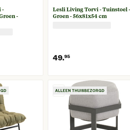
 -
Lesli Living Torvi - Tuinstoel 
Groen -
Groen - 56x81x54 cm
49.
95
prijs € 159,00
Huidige prijs € 4
RGD
ALLEEN THUISBEZORGD