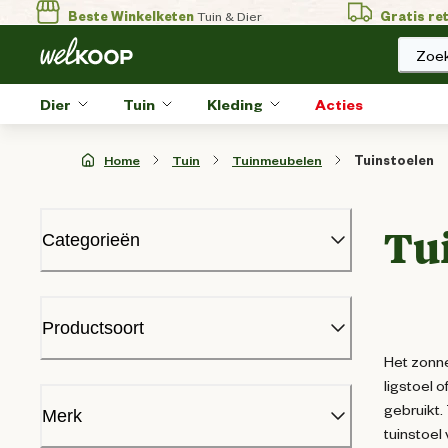
Beste Winkelketen
Tuin & Dier
Gratis re
Zoek
Dier
Tuin
Kleding
Acties
Home
Tuin
Tuinmeubelen
Tuinstoelen
Tu
Categorieën
BBQ
Beregening
Productsoort
Bloempotten en plantenbakken
Het zonnet
Bodem en mest
ligstoel 
Brandstoffen en haardhout
Barkruk
(
2
)
gebruikt.
Gazon
Merk
tuinstoel
Huishoudelijk