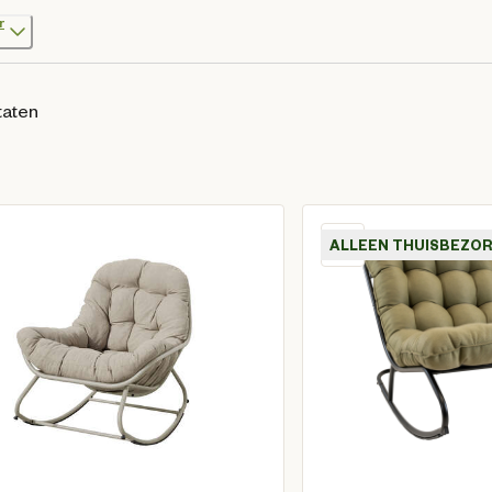
r
taten
ALLEEN THUISBEZO