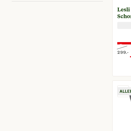
1x101x87 cm
(
2
)
Picknicktafels
Lesli
Aluminium
(
11
)
Tuinbanken
Scho
1x34x34 cm
(
2
)
Tuinkussens
Hout
(
7
)
Toon meer
1x44x63 cm
(
2
)
Vijvers
Kunststof
(
7
)
Nu voo
Zaden en pootgoed
299.
-
Toon meer
Zwembaden en onderhoud
Metaal
(
2
)
Oorspr
Alles in Tuin
Toon meer
ALLE