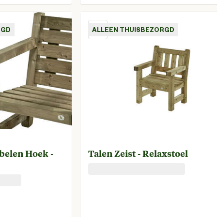
 prijs € 399,00
Huidige prijs € 
RGD
ALLEEN THUISBEZORGD
belen Hoek -
Talen Zeist - Relaxstoel