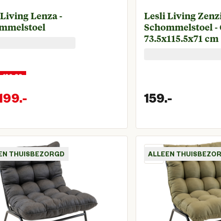
 Living Lenza -
Lesli Living Zenzi
mmelstoel
Schommelstoel - 
73.5x115.5x71 cm
r 199,00
199.
-
159.
-
onkelijke prijs € 299,00
Huidige prijs € 199,00
Huidige 
EN THUISBEZORGD
ALLEEN THUISBEZO