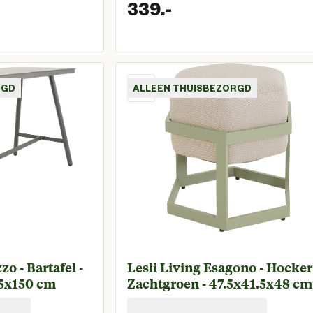
339.
-
 prijs € 269,00
Huidige prijs € 
RGD
ALLEEN THUISBEZORGD
zo - Bartafel -
Lesli Living Esagono - Hocker
75x150 cm
Zachtgroen - 47.5x41.5x48 cm