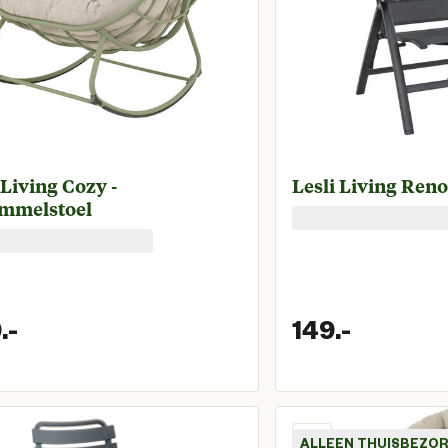
 Living Cozy -
Lesli Living Reno
mmelstoel
.
-
149.
-
Huidige prijs € 399,00
Huidige 
ALLEEN THUISBEZO