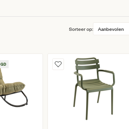
Sorteer op:
RGD