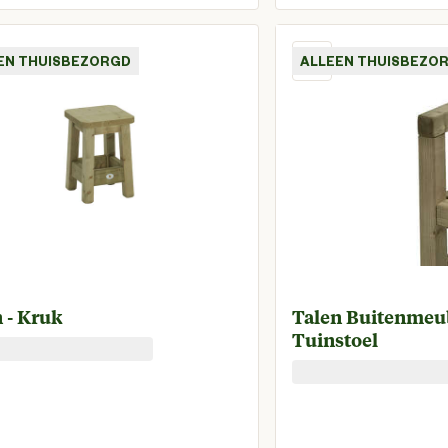
Huidige prijs € 49,95
Huidige
EN THUISBEZORGD
ALLEEN THUISBEZO
Talen - Kruk
Talen Buitenmeu
Tuinstoel