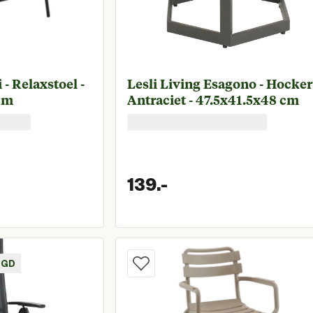
 - Relaxstoel -
Lesli Living Esagono - Hocker
cm
Antraciet - 47.5x41.5x48 cm
139.
-
prijs € 159,00
Huidige prijs € 1
RGD