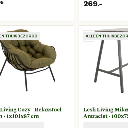
269.
-
95
Huidige prijs € 69,95
Huidige
EN THUISBEZORGD
ALLEEN THUISBEZO
 Living Cozy - Relaxstoel -
Lesli Living Milaz
n - 1x101x87 cm
Antraciet - 100x