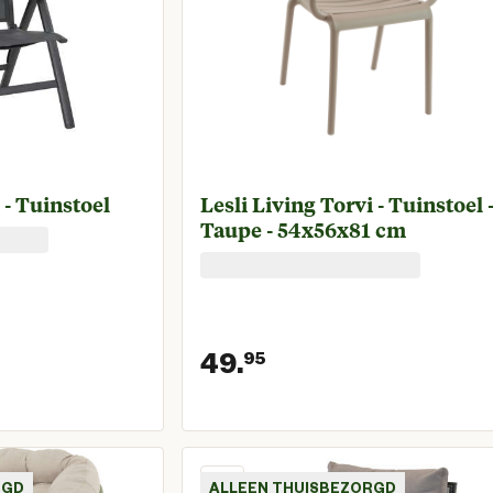
 - Tuinstoel
Lesli Living Torvi - Tuinstoel 
Taupe - 54x56x81 cm
49.
95
prijs € 149,00
Huidige prijs € 4
RGD
ALLEEN THUISBEZORGD