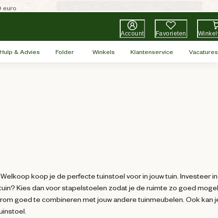
0 euro
Account
Favorieten
Winke
Hulp & Advies
Folder
Winkels
Klantenservice
Vacatures
ij Welkoop koop je de perfecte tuinstoel voor in jouw tuin. Investeer i
 tuin? Kies dan voor stapelstoelen zodat je de ruimte zo goed mogel
jn daarom goed te combineren met jouw andere tuinmeubelen. Ook kan j
uinstoel.