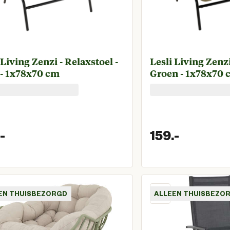
 Living Zenzi - Relaxstoel -
Lesli Living Zenzi
 - 1x78x70 cm
Groen - 1x78x70 
-
159.
-
Huidige prijs € 159,00
Huidige 
EN THUISBEZORGD
ALLEEN THUISBEZO