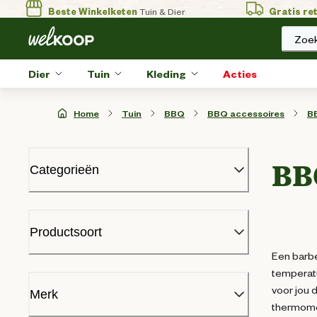
Beste Winkelketen
Tuin & Dier
Gratis re
Zoek
Dier
Tuin
Kleding
Acties
Home
Tuin
BBQ
BBQ accessoires
B
BB
Categorieën
BBQ gereedschap
BBQ hulpmiddelen
Productsoort
BBQ thermometers
Een barbe
Aluminium bakjes
temperatu
BBQ bakplaten
Bbq thermometer
(
5
)
voor jou 
BBQ pannen
Merk
thermome
BBQ pizzastenen