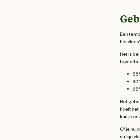
Geb
Een tempe
het vlees
Het is be
bijvoorbe
55°
60°
65°
Het gebru
hoeft het
kun je er 
Of je nu 
stukje vle