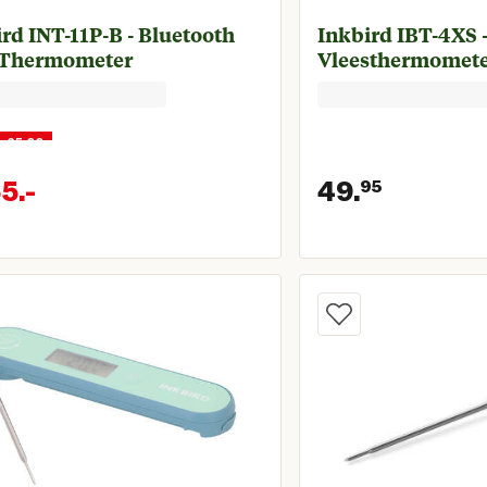
rd INT-11P-B - Bluetooth
Inkbird IBT-4XS 
Thermometer
Vleesthermomet
r 65,00
5.
-
49.
95
onkelijke prijs € 79,00
Huidige prijs € 65,00
Huidige 