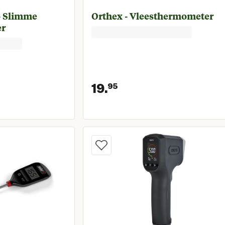
- Slimme
Orthex - Vleesthermometer
er
19.
95
prijs € 49,95
Huidige prijs € 19