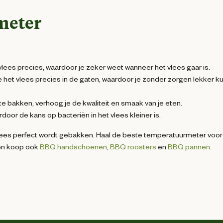
meter
es precies, waardoor je zeker weet wanneer het vlees gaar is.
et vlees precies in de gaten, waardoor je zonder zorgen lekker k
te bakken, verhoog je de kwaliteit en smaak van je eten.
oor de kans op bacteriën in het vlees kleiner is.
vlees perfect wordt gebakken. Haal de beste temperatuurmeter voor
 en koop ook
BBQ handschoenen
,
BBQ roosters
en
BBQ pannen
.