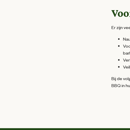
Voo
Er zijn v
Nau
Voo
bar
Ver
Vei
Bij de vo
BBQ in hu