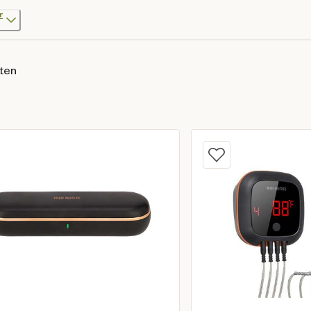
r
aten