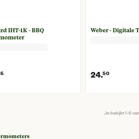
ird IHT-1K - BBQ
Weber - Digitale
mometer
24.
95
50
Huidige prijs € 29,95
Huidige
Je bekijkt 1-6 va
ermometers