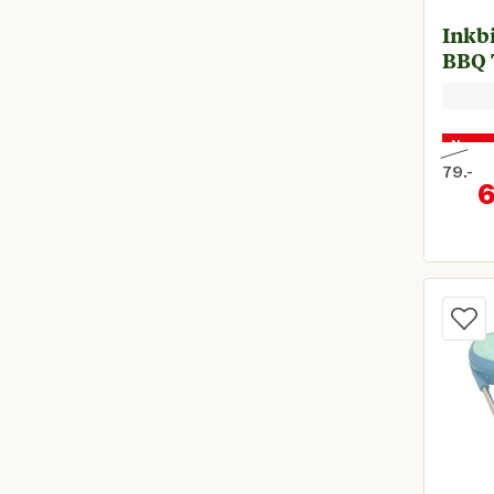
Inkbi
BBQ 
Nu voo
79.
-
6
Oorspr