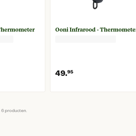
 Thermometer
Ooni Infrarood - Thermomete
49.
95
 prijs € 24,50
Huidige prijs € 4
n 6 producten.