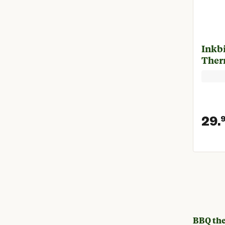
Inkb
Ther
29.
BBQ th