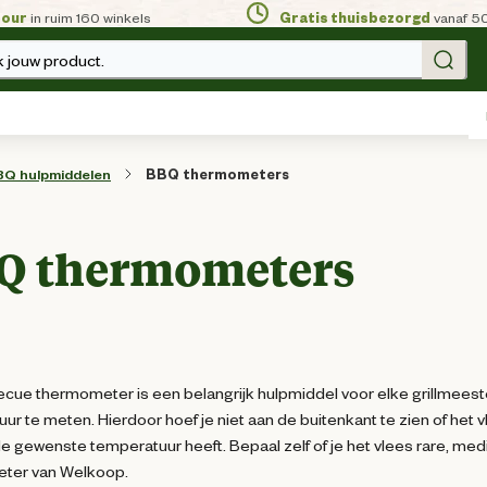
tour
in ruim 160 winkels
Gratis thuisbezorgd
vanaf 5
 jouw product.
BQ hulpmiddelen
BBQ thermometers
Q thermometers
cue thermometer is een belangrijk hulpmiddel voor elke grillmees
ur te meten. Hierdoor hoef je niet aan de buitenkant te zien of het
de gewenste temperatuur heeft. Bepaal zelf of je het vlees rare, m
ter van Welkoop.