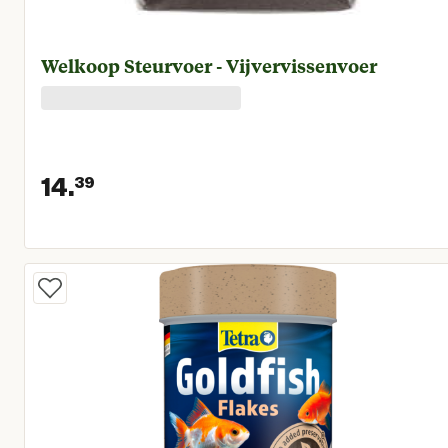
Welkoop Steurvoer - Vijvervissenvoer
14.
39
Huidige prijs € 14,39