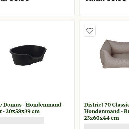
Vanaf huidige prijs € 69,95
ie Domus - Hondenmand -
District 70 Classic
t - 20x58x39 cm
Hondenmand - Br
23x60x44 cm