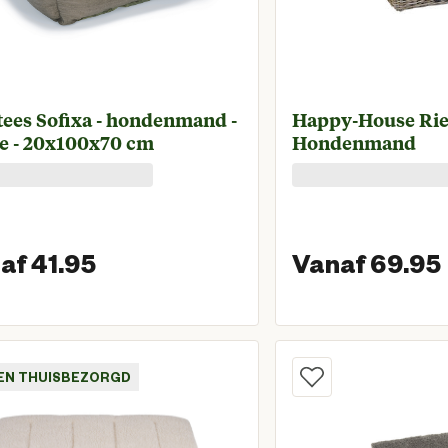
tees Sofixa - hondenmand -
Happy-House Riet
e - 20x100x70 cm
Hondenmand
af 41.95
Vanaf 69.95
Vanaf huidige prijs € 41,95
EN THUISBEZORGD