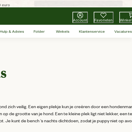
0 euro
Account
Favorieten
Winke
Hulp & Advies
Folder
Winkels
Klantenservice
Vacatures
s
e hond zich veilig. Een eigen plekje kun je creëren door een hondenma
op de grootte van je hond. Een te kleine plek ligt niet lekker, een t
ebt. Je kunt de bench ’s nachts dichtdoen, zodat je puppy niet op av