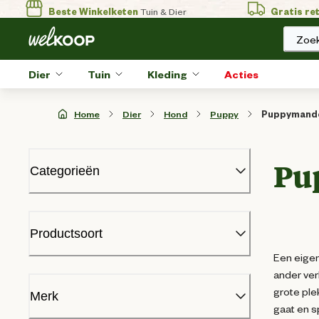
Beste Winkelketen
Tuin & Dier
Gratis re
Zoek
Dier
Tuin
Kleding
Acties
Home
Dier
Hond
Puppy
Puppymande
Pu
Categorieën
Herdenken hond
Hondenbenches
Productsoort
Halsbanden riemen en tuigjes
Een eigen
Hondenhok
ander ver
Hondensnacks
Benchkussen
(
8
)
grote ple
Hondenspeelgoed
Merk
gaat en s
Hondensport en training