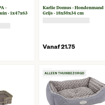
PA -
Karlie Domus - Hondenmand 
uin - 1x47x63
Grijs - 18x50x34 cm
Vanaf 21.75
Vanaf huidige prijs € 49,95
Vanaf huid
ALLEEN THUISBEZORGD