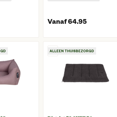
Vanaf 64.95
Vanaf huidige prijs € 59,95
Vanaf hui
RGD
ALLEEN THUISBEZORGD