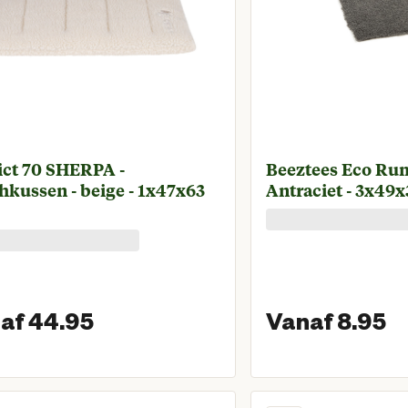
ict 70 SHERPA -
Beeztees Eco Rum
kussen - beige - 1x47x63
Antraciet - 3x49
af 44.95
Vanaf 8.95
Vanaf huidige prijs € 44,95
Va