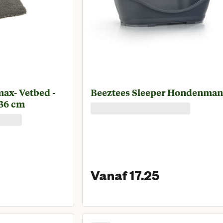
ax- Vetbed -
Beeztees Sleeper Hondenma
x36 cm
Vanaf 17.25
naf huidige prijs € 8,95
Vanaf huid