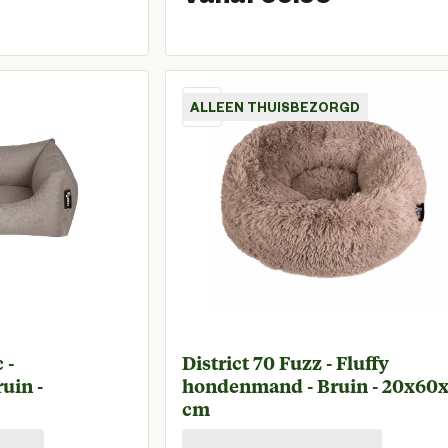
Vanaf huidige prijs € 59,95
Vanaf hui
ALLEEN THUISBEZORGD
 -
District 70 Fuzz - Fluffy
uin -
hondenmand - Bruin - 20x60
cm