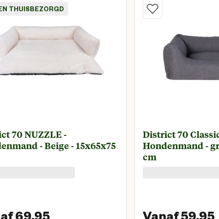
EN THUISBEZORGD
ict 70 NUZZLE -
District 70 Classic
enmand - Beige - 15x65x75
Hondenmand - gri
cm
af 69.95
Vanaf 59.95