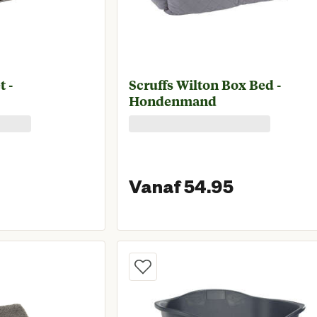
 -
Scruffs Wilton Box Bed -
Hondenmand
Vanaf 54.95
Vanaf huidige prijs € 69,95
Vanaf hui