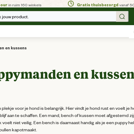
tour
in ruim 160 winkels
Gratis thuisbezorgd
vanaf 5
 jouw product.
n en kussens
ppymanden en kussen
 plekje voor je hond is belangrijk. Hier vindt je hond rust en voelt j
blijf aan te schaffen. Een mand, bench of kussen moet afgestemd zijn 
k voelt niet veilig. Een bench is daarnaast handig als je een puppy h
pullen kapotmaakt.