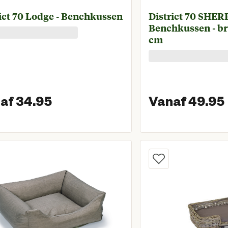
ict 70 Lodge - Benchkussen
District 70 SHER
Benchkussen - br
cm
af 34.95
Vanaf 49.95
Vanaf huidige prijs € 34,95