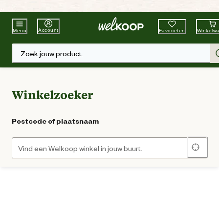
Beste Winkelketen
Tuin & Dier
Account
Favorieten
Winkelw
Menu
Zoek jouw product.
Winkelzoeker
Postcode of plaatsnaam