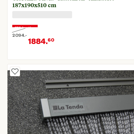
187x190x510 cm
10% korting
2094.
-
1884.
60
Oorspronkelijke prijs € 2.094,00
Huidige prijs € 1.884,