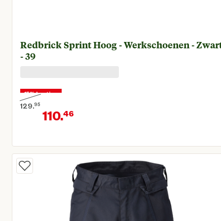
Redbrick Sprint Hoog - Werkschoenen - Zwar
- 39
15% korting
129.
95
110.
46
Oorspronkelijke prijs € 129,95
Huidige prijs € 110,46