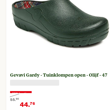
Gevavi Gardy - Tuinklompen open - Olijf - 47
20% korting
55.
95
44.
76
Oorspronkelijke prijs € 55,95