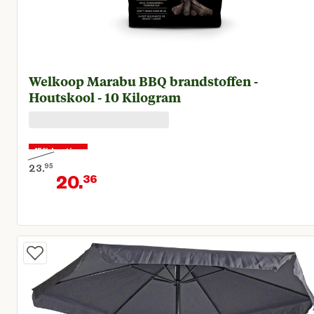
Welkoop Marabu BBQ brandstoffen -
Houtskool - 10 Kilogram
15% korting
23.
95
20.
36
Oorspronkelijke prijs € 23,95
Huidige prijs € 20,36