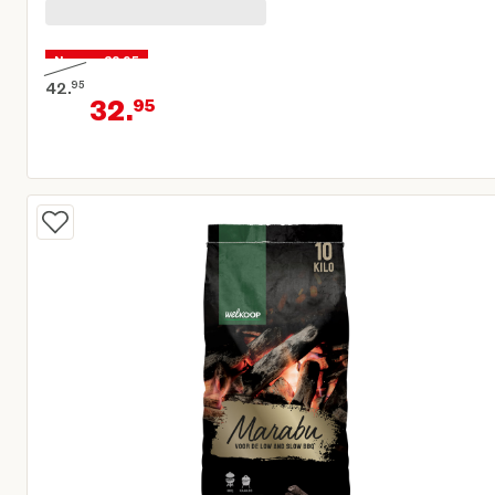
Nu voor 32,95
42.
95
32.
95
Oorspronkelijke prijs € 42,95
Huidige prijs € 32,95