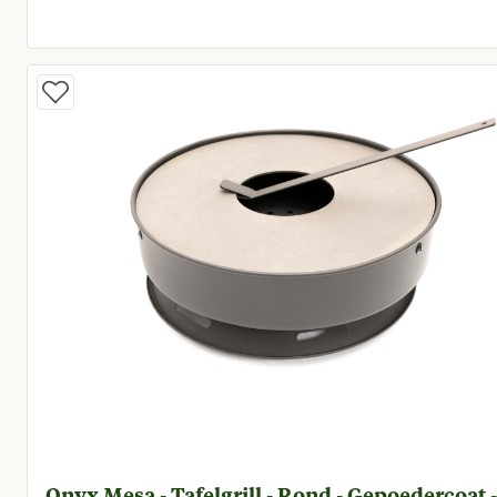
Huidige prijs € 23,96
Onyx Mesa - Tafelgrill - Rond - Gepoedercoat -