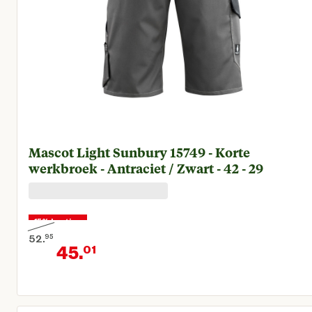
Mascot Light Sunbury 15749 - Korte
werkbroek - Antraciet / Zwart - 42 - 29
15% korting
52.
95
45.
01
Oorspronkelijke prijs € 52,95
Huidige prijs € 45,01