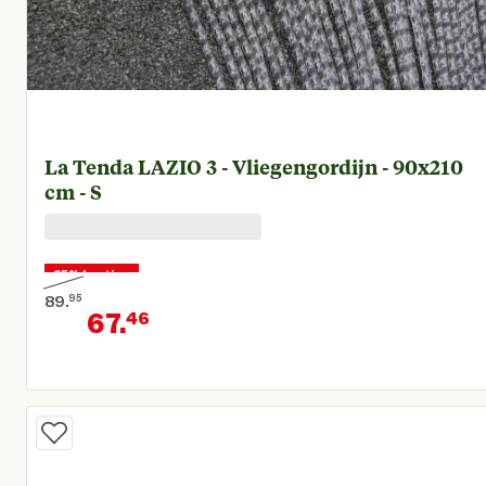
La Tenda LAZIO 3 - Vliegengordijn - 90x210
cm - S
25% korting
89.
95
67.
46
Oorspronkelijke prijs € 89,95
Huidige prijs € 67,46