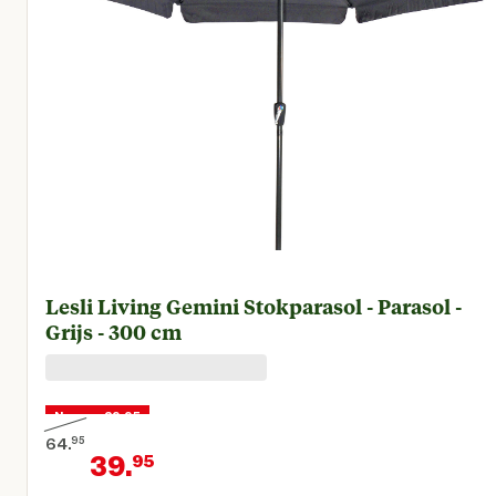
Lesli Living Gemini Stokparasol - Parasol -
Grijs - 300 cm
Nu voor 39,95
64.
95
39.
95
Oorspronkelijke prijs € 64,95