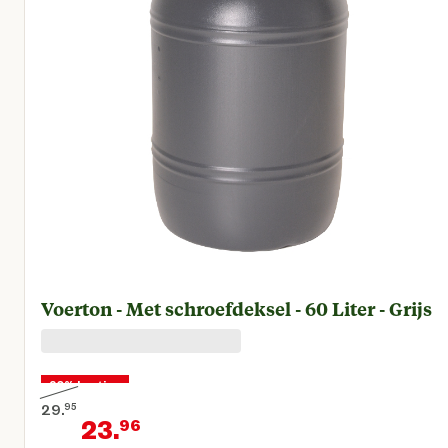
Voerton - Met schroefdeksel - 60 Liter - Grijs
20% korting
29.
95
23.
96
Oorspronkelijke prijs € 29,95