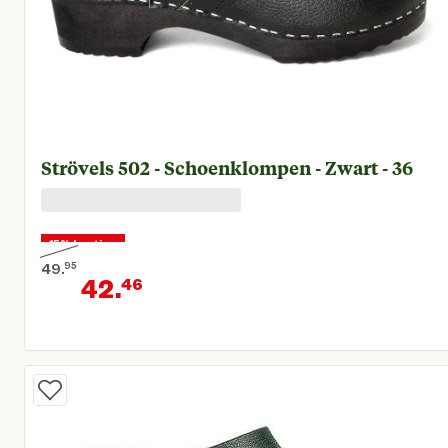
Strövels 502 - Schoenklompen - Zwart - 36
15% korting
49.
95
42.
46
Oorspronkelijke prijs € 49,95
Huidige prijs € 42,46