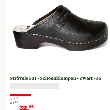
Strövels 501 - Schoenklompen - Zwart - 36
15% korting
37.
95
32.
26