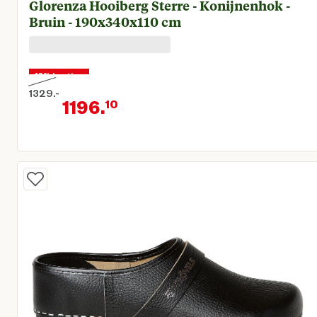
Glorenza Hooiberg Sterre - Konijnenhok -
Bruin - 190x340x110 cm
10% korting
1329.
-
1196.
10
Oorspronkelijke prijs € 1.329,00
Huidige prijs € 1.196,10