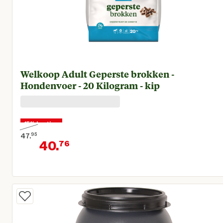
Welkoop Adult Geperste brokken -
Hondenvoer - 20 Kilogram - kip
15% korting
47.
95
40.
76
Oorspronkelijke prijs € 47,95
Huidige prijs € 40,76