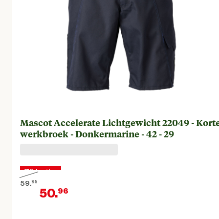
Mascot Accelerate Lichtgewicht 22049 - Kort
werkbroek - Donkermarine - 42 - 29
15% korting
59.
95
50.
96
Oorspronkelijke prijs € 59,95