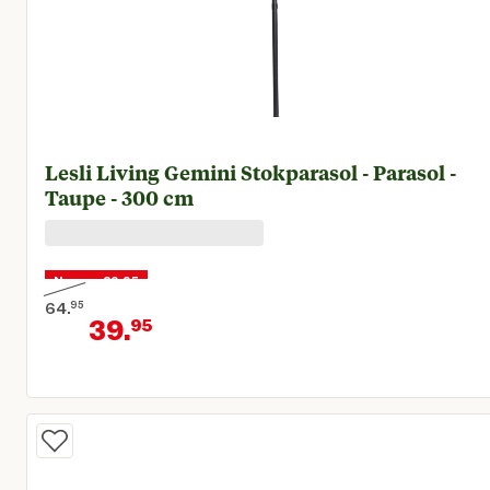
Lesli Living Gemini Stokparasol - Parasol -
Taupe - 300 cm
Nu voor 39,95
64.
95
39.
95
Oorspronkelijke prijs € 64,95
Huidige prijs € 39,95