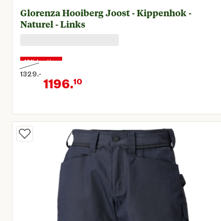
Glorenza Hooiberg Joost - Kippenhok -
Naturel - Links
10% korting
1329.
-
1196.
10
Oorspronkelijke prijs € 1.329,00
Huidige prijs € 1.196,10