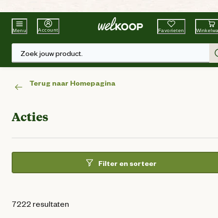
Beste Winkelketen
Tuin & Dier
Account
Favorieten
Winkelw
Menu
Zoek jouw product.
Terug naar Homepagina
Acties
Filter en sorteer
7222 resultaten