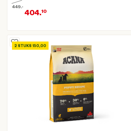
449.
-
404.
10
Oorspronkelijke prijs € 449,00
Huidige prijs € 404,10
2 STUKS 150,00