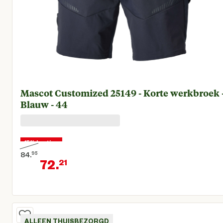
Mascot Customized 25149 - Korte werkbroek 
Blauw - 44
15% korting
84.
95
72.
21
Oorspronkelijke prijs € 84,95
Huidige prijs € 72,21
ALLEEN THUISBEZORGD