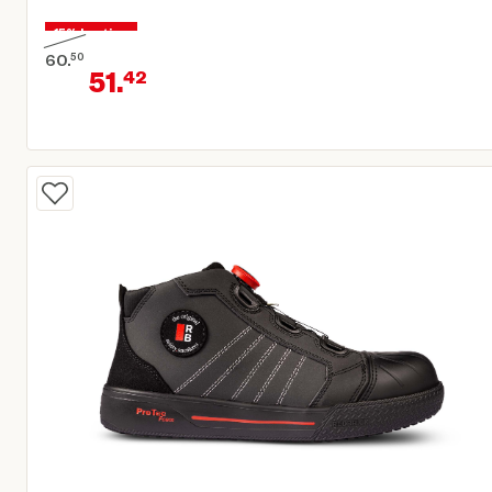
15% korting
60.
50
51.
42
Oorspronkelijke prijs € 60,50
Huidige prijs € 51,42