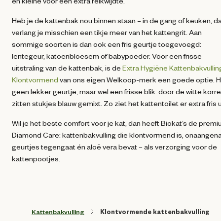
en kleine voor een extra reikwijdte.
Heb je de kattenbak nou binnen staan – in de gang of keuken, d
verlang je misschien een tikje meer van het kattengrit. Aan
sommige soorten is dan ook een fris geurtje toegevoegd:
lentegeur, katoenbloesem of babypoeder. Voor een frisse
uitstraling van de kattenbak, is de
Extra Hygiëne Kattenbakvullin
Klontvormend
van ons eigen Welkoop-merk een goede optie. H
geen lekker geurtje, maar wel een frisse blik: door de witte korre
zitten stukjes blauw gemixt. Zo ziet het kattentoilet er extra fris u
Wil je het beste comfort voor je kat, dan heeft Biokat’s de prem
Diamond Care: kattenbakvulling die klontvormend is, onaange
geurtjes tegengaat én aloë vera bevat – als verzorging voor de
kattenpootjes.
Kattenbakvulling
Klontvormende kattenbakvulling