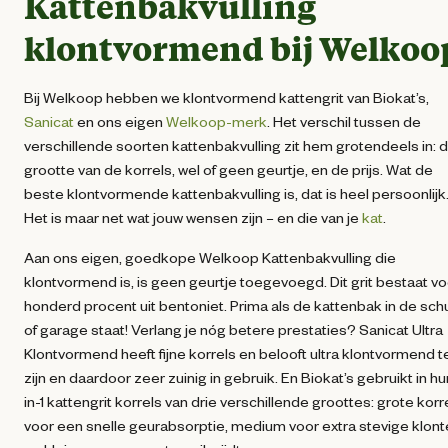
Kattenbakvulling
klontvormend
bij Welkoo
Bij Welkoop hebben we klontvormend kattengrit van Biokat’s,
Sanicat
en ons eigen
Welkoop-merk
. Het verschil tussen de
verschillende soorten kattenbakvulling zit hem grotendeels in: 
grootte van de korrels, wel of geen geurtje, en de prijs. Wat de
beste klontvormende kattenbakvulling is, dat is heel persoonlijk
Het is maar net wat jouw wensen zijn – en die van je
kat
.
Aan ons eigen, goedkope Welkoop Kattenbakvulling die
klontvormend is, is geen geurtje toegevoegd. Dit grit bestaat vo
honderd procent uit bentoniet. Prima als de kattenbak in de sch
of garage staat! Verlang je nóg betere prestaties? Sanicat Ultra
Klontvormend heeft fijne korrels en belooft ultra klontvormend t
zijn en daardoor zeer zuinig in gebruik. En Biokat’s gebruikt in hu
in-1 kattengrit korrels van drie verschillende groottes: grote korr
voor een snelle geurabsorptie, medium voor extra stevige klon