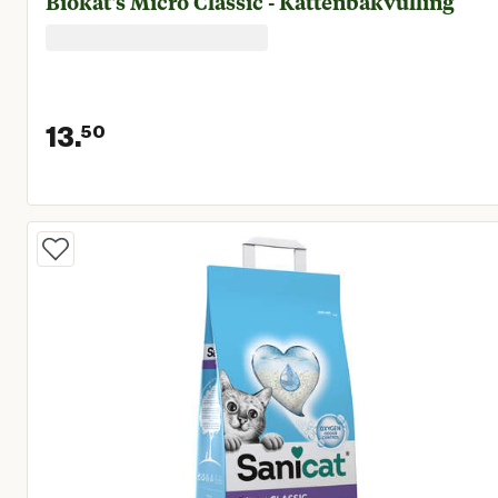
Biokat's Micro Classic - Kattenbakvulling
13.
50
Huidige prijs € 13,50