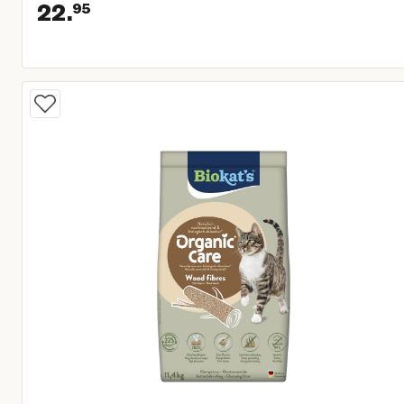
22.
95
Huidige prijs € 22,95