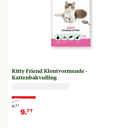
Kitty Friend Klontvormende -
Kattenbakvulling
15% korting
11.
50
9.
77
Oorspronkelijke prijs € 11,50