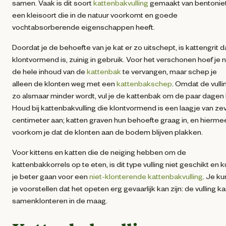
samen. Vaak is dit soort
kattenbakvulling
gemaakt van bentoniet
een kleisoort die in de natuur voorkomt en goede
vochtabsorberende eigenschappen heeft.
Doordat je de behoefte van je kat er zo uitschept, is kattengrit d
klontvormend is, zuinig in gebruik. Voor het verschonen hoef je n
de hele inhoud van de
kattenbak
te vervangen, maar schep je
alleen de klonten weg met een
kattenbakschep
. Omdat de vulli
zo alsmaar minder wordt, vul je de kattenbak om de paar dagen b
Houd bij kattenbakvulling die klontvormend is een laagje van ze
centimeter aan; katten graven hun behoefte graag in, en hierme
voorkom je dat de klonten aan de bodem blijven plakken.
Voor kittens en katten die de neiging hebben om de
kattenbakkorrels op te eten, is dit type vulling niet geschikt en 
je beter gaan voor een
niet-klonterende kattenbakvulling
. Je ku
je voorstellen dat het opeten erg gevaarlijk kan zijn: de vulling k
samenklonteren in de maag.