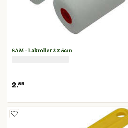
SAM - Lakroller 2 x 5cm
2.
59
Huidige prijs € 2,59