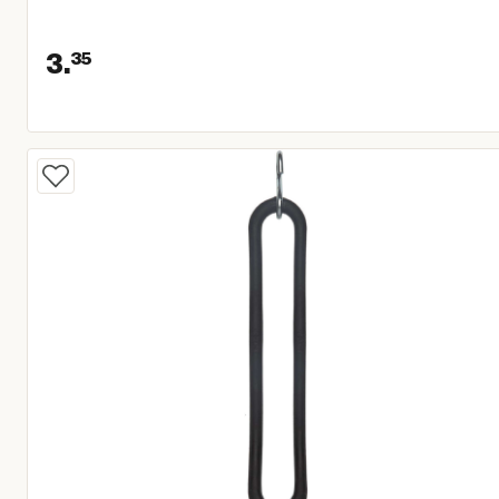
3.
35
Huidige prijs € 3,35