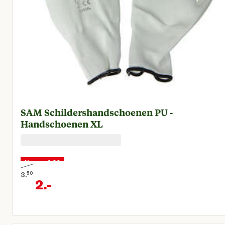
SAM Schildershandschoenen PU -
Handschoenen XL
Nu voor 2,00
3.
50
2.
-
Oorspronkelijke prijs € 3,50
Huidige prijs € 2,00