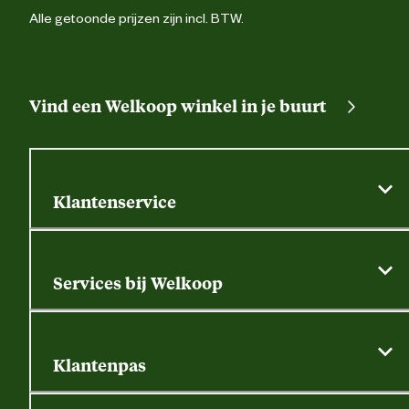
Alle getoonde prijzen zijn incl. BTW.
Vind een Welkoop winkel in je buurt
Klantenservice
Algemene actievoorwaarden
Klantenservice
Services bij Welkoop
Contactformulier
Alle services
Thuisbezorgen
Bewateringsadvies
Retouren, service en garantie
Klantenpas
Dierspecialist
Alles over de klantenpas
Gratis huisdier welkomstpakket