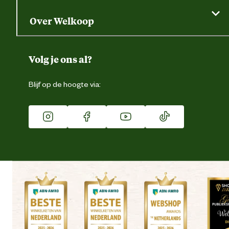
Saldo opvragen
Grondtest
Over Welkoop
Gegevens wijzigen
Over ons
Duurzaamheid
Volg je ons al?
Eigen merk
Blijf op de hoogte via:
Franchise
Vacatures
Winkels