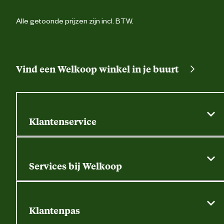
Alle getoonde prijzen zijn incl. BTW.
Vind een Welkoop winkel in je buurt
Klantenservice
Algemene actievoorwaarden
Klantenservice
Services bij Welkoop
Contactformulier
Alle services
Thuisbezorgen
Bewateringsadvies
Retouren, service en garantie
Klantenpas
Dierspecialist