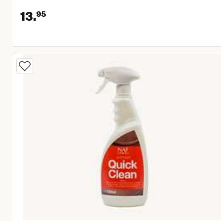
13.
95
Huidige prijs € 13,95