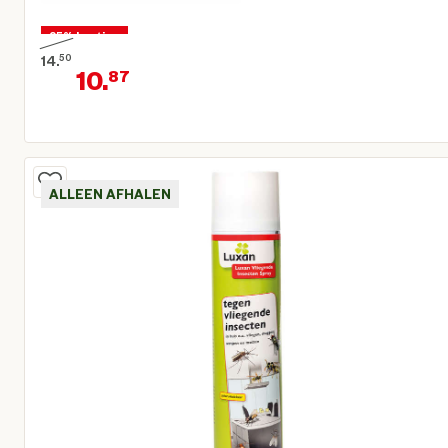
25% korting
14.
50
10.
87
Oorspronkelijke prijs € 14,50
Huidige prijs € 10,87
ALLEEN AFHALEN