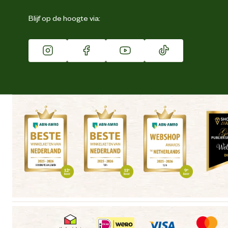
Eigen merk
Blijf op de hoogte via:
Franchise
Vacatures
Winkels