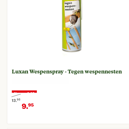
Luxan Wespenspray - Tegen wespennesten
Nu voor 9,95
13.
95
9.
95
Oorspronkelijke prijs € 13,95
Huidige prijs € 9,95