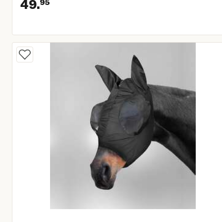
49.
95
Huidige prijs € 49,95