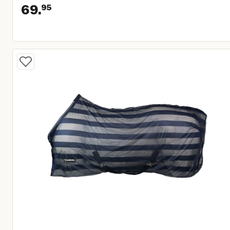
69.
95
Huidige prijs € 69,95