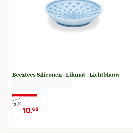
Beeztees Siliconen - Likmat - Lichtblauw
15% korting
12.
50
10.
62
Oorspronkelijke prijs € 12,50
Huidige prijs € 10,62