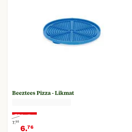
Beeztees Pizza - Likmat
15% korting
7.
95
6.
76