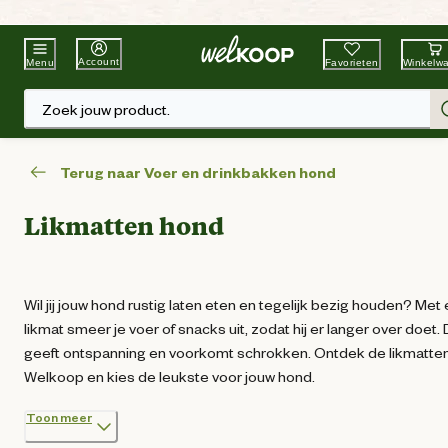
Beste Winkelketen
Tuin & Dier
Account
Favorieten
Winkelw
Menu
Zoek jouw product.
Terug naar Voer en drinkbakken hond
Likmatten hond
Wil jij jouw hond rustig laten eten en tegelijk bezig houden? Met
likmat smeer je voer of snacks uit, zodat hij er langer over doet. 
geeft ontspanning en voorkomt schrokken. Ontdek de likmatten
Welkoop en kies de leukste voor jouw hond.
Toon meer