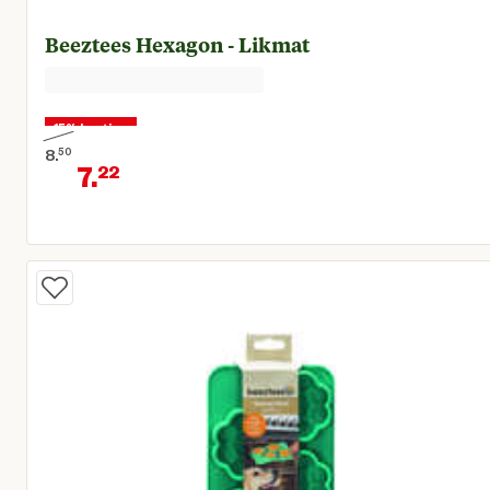
Beeztees Hexagon - Likmat
15% korting
8.
50
7.
22
Oorspronkelijke prijs € 8,50
Huidige prijs € 7,22