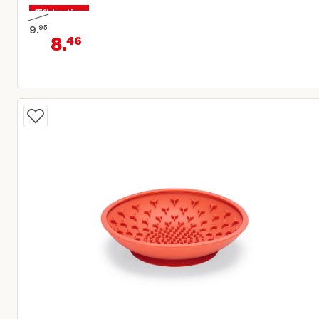
15% korting
9.
95
8.
46
Oorspronkelijke prijs € 9,95
Huidige prijs € 8,46