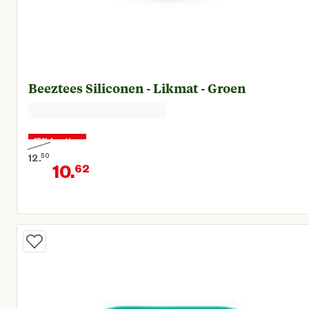
Beeztees Siliconen - Likmat - Groen
15% korting
12.
50
10.
62
Oorspronkelijke prijs € 12,50
Huidige prijs € 10,62