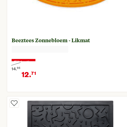
Beeztees Zonnebloem - Likmat
15% korting
14.
95
12.
71
Oorspronkelijke prijs € 14,95
Huidige prijs € 12,71