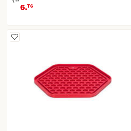
7.
95
6.
76
Oorspronkelijke prijs € 7,95
Huidige prijs € 6,76