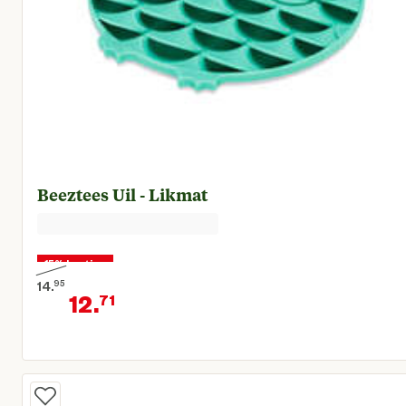
Beeztees Uil - Likmat
15% korting
14.
95
12.
71
Oorspronkelijke prijs € 14,95
Huidige prijs € 12,71