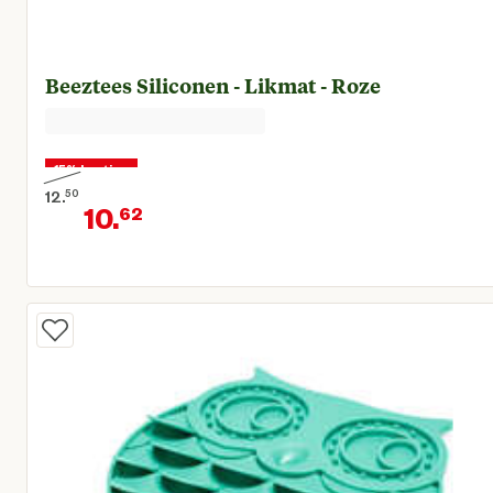
Beeztees Siliconen - Likmat - Roze
15% korting
12.
50
10.
62
Oorspronkelijke prijs € 12,50
Huidige prijs € 10,62