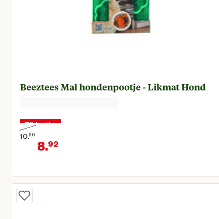
Beeztees Mal hondenpootje - Likmat Hond
15% korting
10.
50
8.
92
Oorspronkelijke prijs € 10,50
Huidige prijs € 8,92