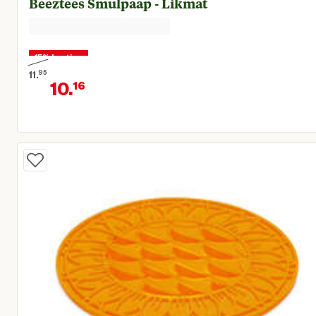
Beeztees Smulpaap - Likmat
15% korting
11.
95
10.
16
Oorspronkelijke prijs € 11,95
Huidige prijs € 10,16