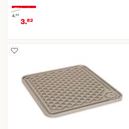
15% korting
4.
50
3.
82
Oorspronkelijke prijs € 4,50
Huidige prijs € 3,82