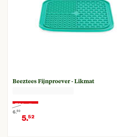
Beeztees Fijnproever - Likmat
15% korting
6.
50
5.
52
Oorspronkelijke prijs € 6,50
Huidige prijs € 5,52