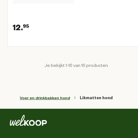
12.
95
Huidige prijs € 12,95
Je bekijkt 1-16 van 16 producten.
Voer en drinkbakken hond
Likmatten hond