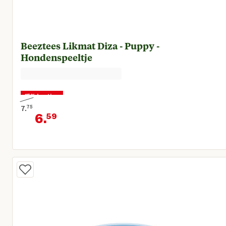
Beeztees Likmat Diza - Puppy -
Hondenspeeltje
15% korting
7.
75
6.
59
Oorspronkelijke prijs € 7,75
Huidige prijs € 6,59