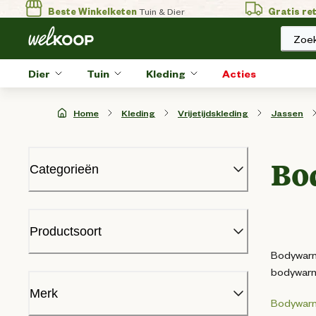
Beste Winkelketen
Tuin & Dier
Gratis re
Zoek
Dier
Tuin
Kleding
Acties
Home
Kleding
Vrijetijdskleding
Jassen
Bo
Categorieën
Broeken
Jassen
Productsoort
Bodywarmers
Bodywarm
Jassen dames
bodywarme
Jassen heren
Bodywarmer
(
12
)
Softshelljassen
Merk
Bodywar
Kledingaccessoires