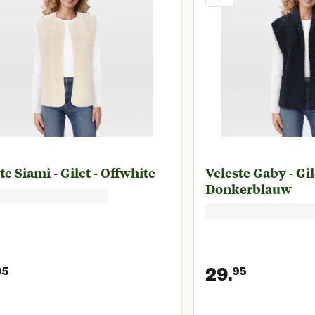
te Siami - Gilet - Offwhite
Veleste Gaby - Gil
Donkerblauw
29.
95
95