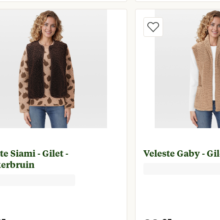
Huidige prijs € 34,95
Huidige 
te Siami - Gilet -
Veleste Gaby - Gil
erbruin