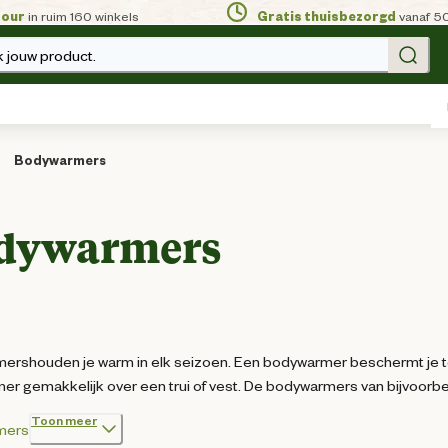
tour
in ruim 160 winkels
Gratis thuisbezorgd
vanaf 5
 jouw product.
Bodywarmers
dywarmers
ershouden je warm in elk seizoen. Een bodywarmer beschermt je t
r gemakkelijk over een trui of vest. De bodywarmers van bijvoorbee
Toon meer
mers