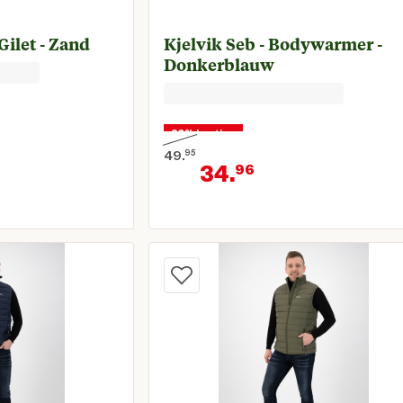
ilet - Zand
Kjelvik Seb - Bodywarmer -
Donkerblauw
30% korting
49.
95
34.
96
€ 34,95
Oorspronkelijke prijs € 49,95
ige prijs € 24,46
Huidige prijs