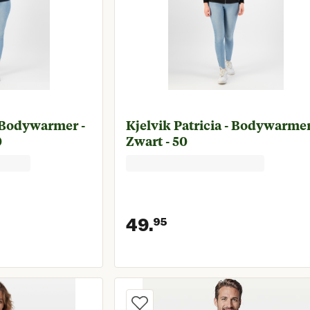
- Bodywarmer -
Kjelvik Patricia - Bodywarmer
0
Zwart - 50
49.
95
prijs € 49,95
Huidige prijs € 4