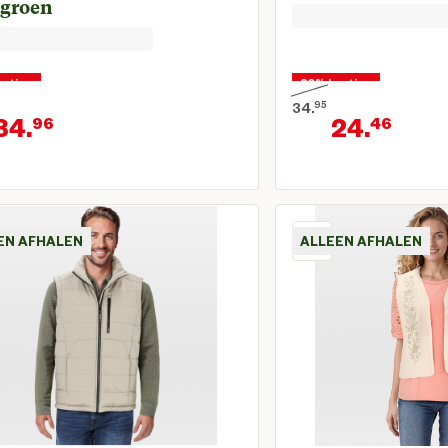
tgroen
orting
30% korting
34.
95
34.
24.
96
46
onkelijke prijs € 49,95
Oorspronkelijke prijs 
Huidige prijs € 34,96
Huid
EN AFHALEN
ALLEEN AFHALEN