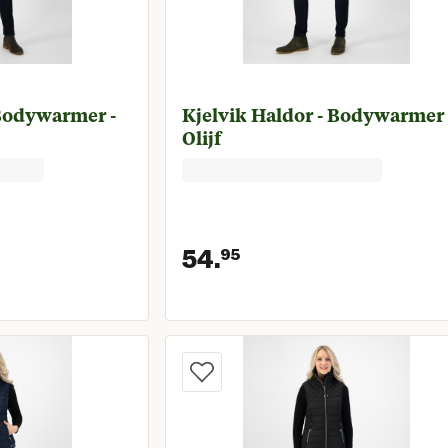
 Bodywarmer -
Kjelvik Haldor - Bodywarmer 
Olijf
54.
95
prijs € 54,95
Huidige prijs € 5