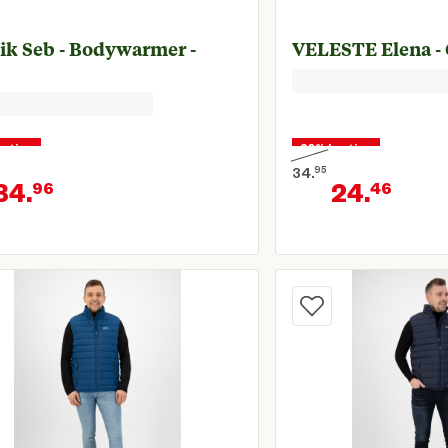
ik Seb - Bodywarmer -
VELESTE Elena - G
orting
30% korting
34.
95
34.
24.
96
46
onkelijke prijs € 49,95
Oorspronkelijke prijs 
Huidige prijs € 34,96
Huid