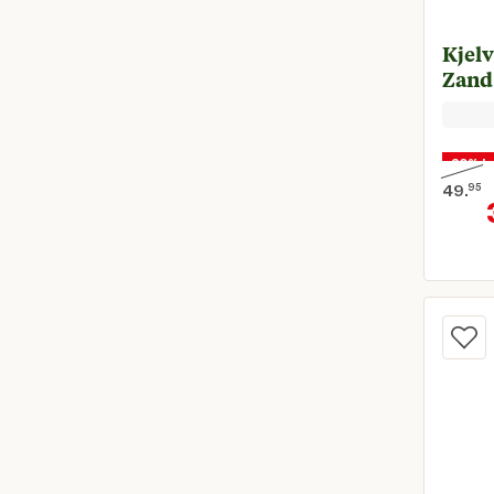
Toon meer
Kjelv
Zand
30% k
49.
95
Oorspr