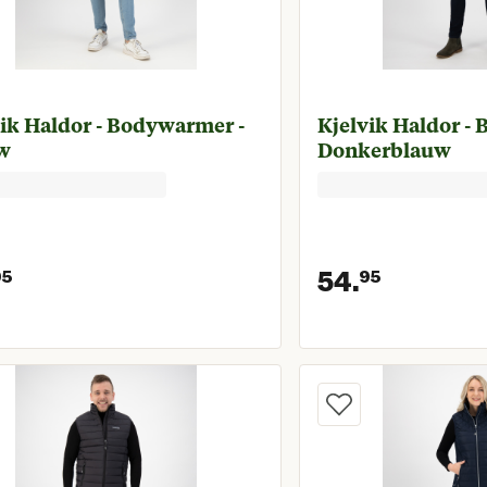
ik Haldor - Bodywarmer -
Kjelvik Haldor -
w
Donkerblauw
54.
95
95
Huidige prijs € 54,95
Huidige 