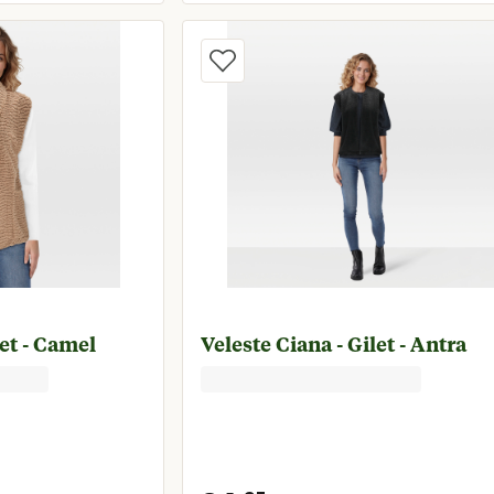
prijs € 29,95
Huidige prijs € 5
et - Camel
Veleste Ciana - Gilet - Antra