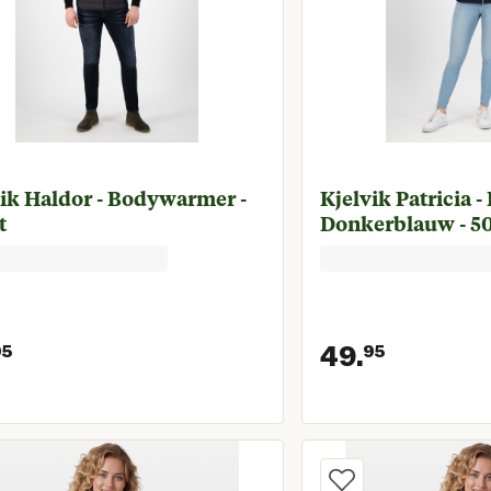
ik Haldor - Bodywarmer -
Kjelvik Patricia 
t
Donkerblauw - 5
49.
95
95
Huidige prijs € 54,95
Huidige 