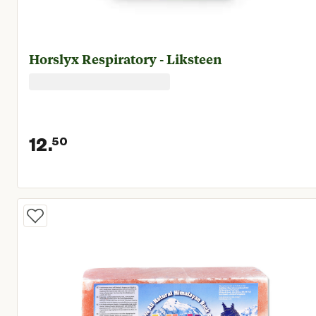
Horslyx Respiratory - Liksteen
12.
50
Huidige prijs € 12,50