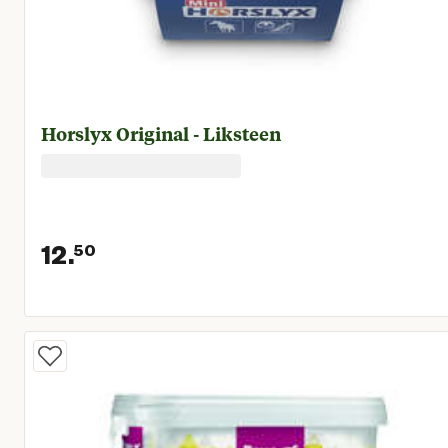
Horslyx Original - Liksteen
12.
50
Huidige prijs € 12,50