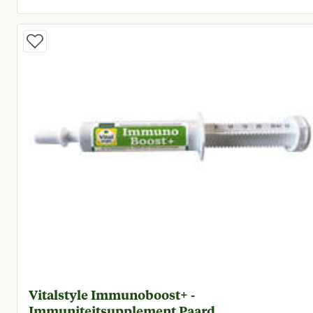
Huidige prijs € 19,85
Vitalstyle Immunoboost+ -
Immuniteitsupplement Paard