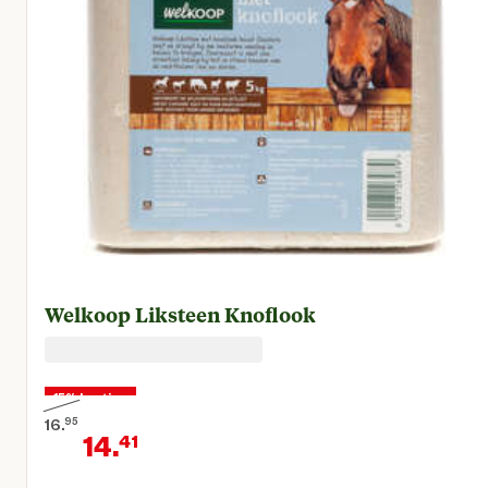
Welkoop Liksteen Knoflook
15% korting
16.
95
14.
41
Oorspronkelijke prijs € 16,95