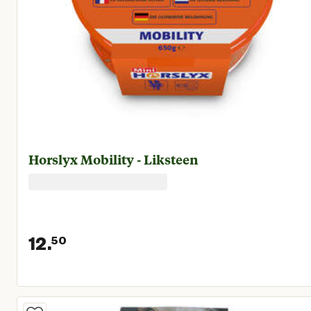
Horslyx Mobility - Liksteen
12.
50
Huidige prijs € 12,50