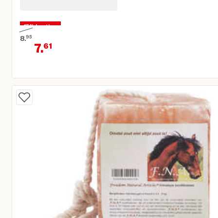
15% korting
8.
95
7.
61
Oorspronkelijke prijs € 8,95
Huidige prijs € 7,61