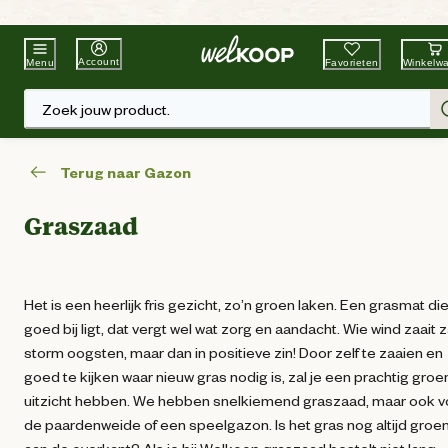
Beste Winkelketen
Tuin & Dier
Account
Favorieten
Winkelw
Menu
Zoek jouw product.
Terug naar Gazon
Graszaad
Het is een heerlijk fris gezicht, zo’n groen laken. Een grasmat die
goed bij ligt, dat vergt wel wat zorg en aandacht. Wie wind zaait z
storm oogsten, maar dan in positieve zin! Door zelf te zaaien en
goed te kijken waar nieuw gras nodig is, zal je een prachtig groe
uitzicht hebben. We hebben snelkiemend graszaad, maar ook v
de paardenweide of een speelgazon. Is het gras nog altijd groe