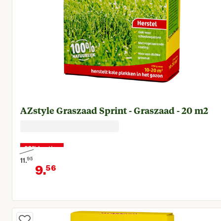
AZstyle Graszaad Sprint - Graszaad - 20 m2
20% korting
11.
95
9.
56
Oorspronkelijke prijs € 11,95
Huidige prijs € 9,56