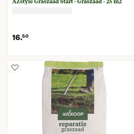
AZstyle Graszaad Start - Graszaad - 25 m2
16.
50
Huidige prijs € 16,50