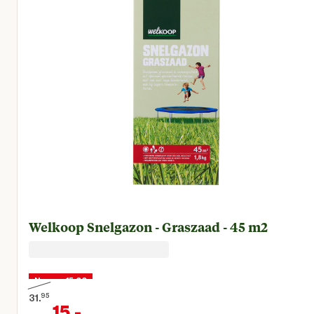
Welkoop Snelgazon - Graszaad - 45 m2
Nu voor 15,00
31.
95
15.
-