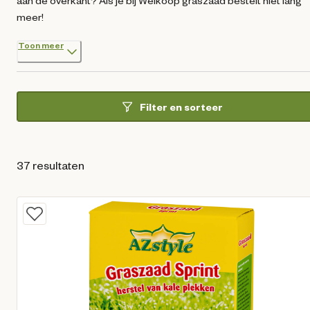
aan de overkant? Als je bij Welkoop graszaad bestelt niet lang
meer!
Toon meer
Filter en sorteer
37 resultaten