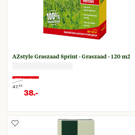
AZstyle Graszaad Sprint - Graszaad - 120 m2
20% korting
47.
50
38.
-
Oorspronkelijke prijs € 47,50
Huidige prijs € 38,00