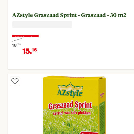
AZstyle Graszaad Sprint - Graszaad - 30 m2
20% korting
18.
95
15.
16
Oorspronkelijke prijs € 18,95
Huidige prijs € 15,16