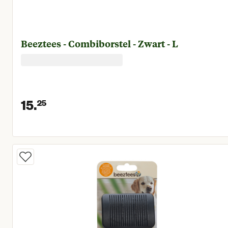
Beeztees - Combiborstel - Zwart - L
15.
25
Huidige prijs € 15,25