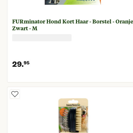
FURminator Hond Kort Haar - Borstel - Oranj
Zwart - M
29.
95
Huidige prijs € 29,95