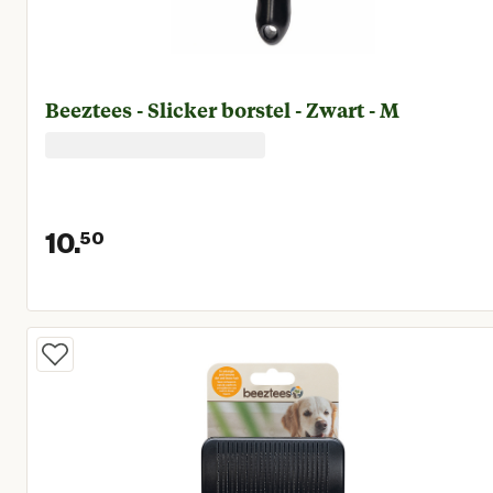
Beeztees - Slicker borstel - Zwart - M
10.
50
Huidige prijs € 10,50