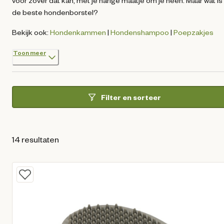
voor zover dat kan, met je harige maatje om je heen. Maar wat is
de beste hondenborstel?
Bekijk ook:
Hondenkammen
|
Hondenshampoo
|
Poepzakjes
Toon meer
Filter en sorteer
14 resultaten