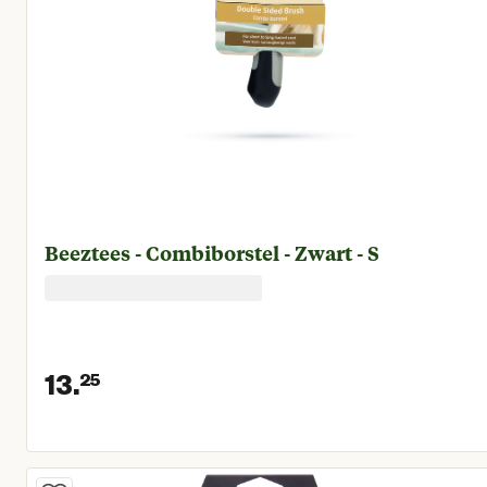
Beeztees - Combiborstel - Zwart - S
13.
25
Huidige prijs € 13,25