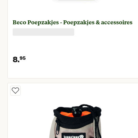
Beco Poepzakjes - Poepzakjes & accessoires
8.
95
Huidige prijs € 8,95