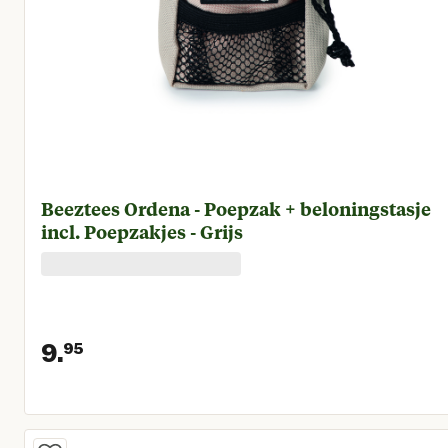
Beeztees Ordena - Poepzak + beloningstasje
incl. Poepzakjes - Grijs
9.
95
Huidige prijs € 9,95