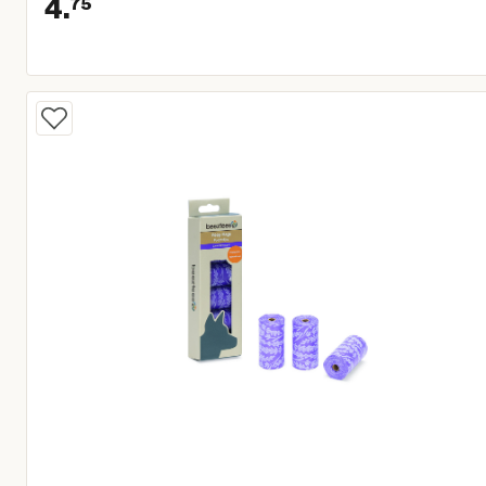
4.
75
Huidige prijs € 4,75