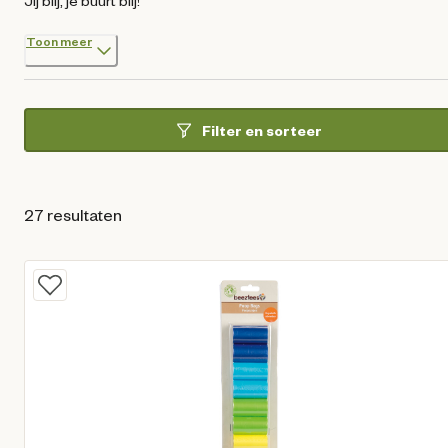
Jij blij, je buurt blij!
Toon meer
Filter en sorteer
27 resultaten