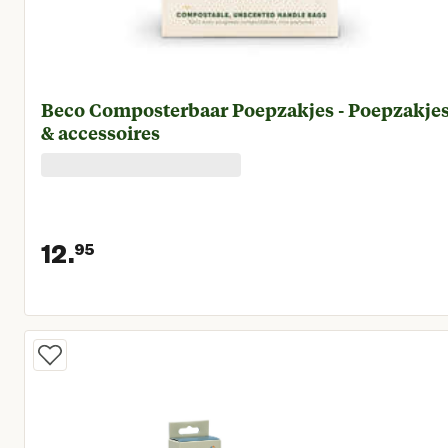
Beco Composterbaar Poepzakjes - Poepzakje
& accessoires
12.
95
Huidige prijs € 12,95