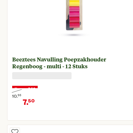
Beeztees Navulling Poepzakhouder
Regenboog - multi - 12 Stuks
Nu voor 7,50
10.
95
7.
50
Oorspronkelijke prijs € 10,95
Huidige prijs € 7,50