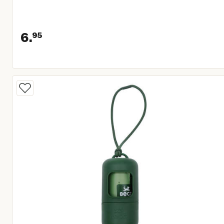
6.
95
Huidige prijs € 6,95