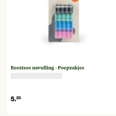
Beeztees navulling - Poepzakjes
5.
25
Huidige prijs € 5,25