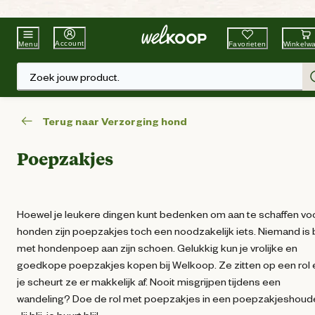
Beste Winkelketen
Tuin & Dier
Account
Favorieten
Winkelw
Menu
Zoek jouw product.
Terug naar Verzorging hond
Poepzakjes
Hoewel je leukere dingen kunt bedenken om aan te schaffen vo
honden zijn poepzakjes toch een noodzakelijk iets. Niemand is b
met hondenpoep aan zijn schoen. Gelukkig kun je vrolijke en
goedkope poepzakjes kopen bij Welkoop. Ze zitten op een rol 
je scheurt ze er makkelijk af. Nooit misgrijpen tijdens een
wandeling? Doe de rol met poepzakjes in een poepzakjeshoude