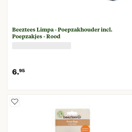
Beeztees Limpa - Poepzakhouder incl.
Poepzakjes - Rood
6.
95
Huidige prijs € 6,95