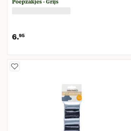
Poepzakjes - Grijs
6.
95
Huidige prijs € 6,95