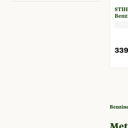
STIH
Meer dan 4 kg
(
1
)
Benz
339
Benzine
Met