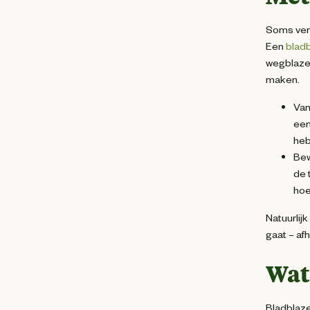
Soms verb
Een
bladb
wegblazen
maken.
Van
ee
heb
Bew
de 
hoe
Natuurlij
gaat – af
Wat
Bladblaze