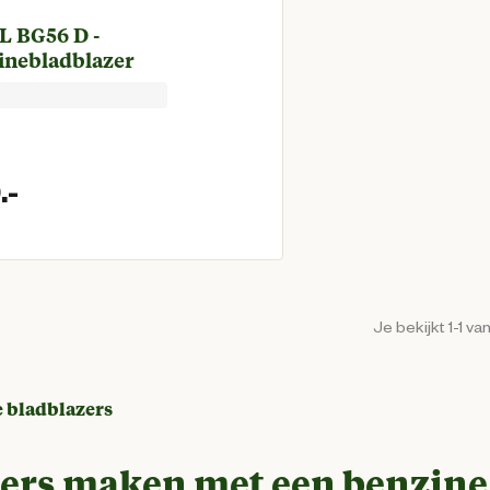
L BG56 D -
inebladblazer
.
-
Huidige prijs € 339,00
Je bekijkt 1-1 va
 bladblazers
ers maken met een benzine