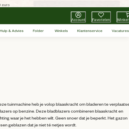
0 euro
Account
Favorieten
Winke
Hulp & Advies
Folder
Winkels
Klantenservice
Vacatures
eze tuinmachine heb je volop blaaskracht om bladeren te verplaats
adblazers op benzine. Deze bladblazers combineren blaaskracht en
chting waar je het hebben wilt. Geen snoer dat je beperkt. Het gazon
n geblazen dat je niet té netjes wordt.