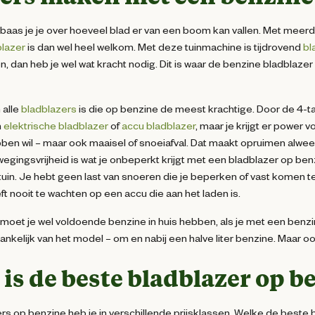
aas je je over hoeveel blad er van een boom kan vallen. Met meerde
lazer
is dan wel heel welkom. Met deze tuinmachine is tijdrovend
bl
, dan heb je wel wat kracht nodig. Dit is waar de benzine bladblaze
 alle
bladblazers
is die op benzine de meest krachtige. Door de 4-
n
elektrische bladblazer
of
accu bladblazer
, maar je krijgt er power v
ben wil – maar ook maaisel of snoeiafval. Dat maakt opruimen alwee
egingsvrijheid is wat je onbeperkt krijgt met een bladblazer op benzi
tuin. Je hebt geen last van snoeren die je beperken of vast komen te z
ft nooit te wachten op een accu die aan het laden is.
k moet je wel voldoende benzine in huis hebben, als je met een ben
hankelijk van het model – om en nabij een halve liter benzine. Maar 
 is de beste bladblazer op b
rs op benzine heb je in verschillende prijsklassen. Welke de beste b