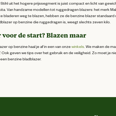
 Stihl uit het hogere prijssegment is juist compact en licht van gewic
ita. Van handzame modellen tot ruggedragen blazers: het merk Makit
te bladeren weg te blazen, hebben ze de benzine blazer standaard 
dblazer op benzine die ruggedragen is, weegt slechts zeven kilo.
 voor de start? Blazen maar
azer op benzine haal je af in een van onze
winkels
. We maken de mach
. Ook geven we tips over het gebruik en de veiligheid. Zo moet je n
 een benzine bladblazer.