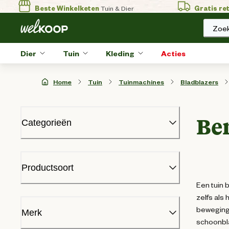
Beste Winkelketen
Tuin & Dier
Gratis re
Zoek
Dier
Tuin
Kleding
Acties
Home
Tuin
Tuinmachines
Bladblazers
Be
Categorieën
Bladblazers
Benzine bladblazers
Productsoort
Accu bladblazers
Een tuin 
Elektrische bladblazers
zelfs als
Bosmaaiers
Benzine bladblazer
(
1
)
bewegings
Grasmaaiers
Merk
schoonbla
Grastrimmers