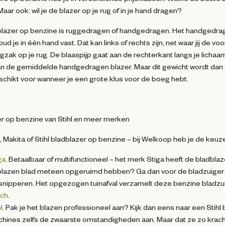
aar ook: wil je de blazer op je rug of in je hand dragen?
lazer op benzine is ruggedragen of handgedragen. Het handgedrage
ud je in één hand vast. Dat kan links of rechts zijn, net waar jij de 
ugzak op je rug. De blaaspijp gaat aan de rechterkant langs je licha
n de gemiddelde handgedragen blazer. Maar dit gewicht wordt dan 
schikt voor wanneer je een grote klus voor de boeg hebt.
r op benzine van Stihl en meer merken
, Makita of Stihl bladblazer op benzine – bij Welkoop heb je de keuz
ga
. Betaalbaar of multifunctioneel – het merk Stiga heeft de bladblaze
lazen blad meteen opgeruimd hebben? Ga dan voor de bladzuiger o
snipperen. Het opgezogen tuinafval verzamelt deze benzine bladzui
ch
.
l
. Pak je het blazen professioneel aan? Kijk dan eens naar een Sti
hines zelfs de zwaarste omstandigheden aan. Maar dat ze zo krachtig