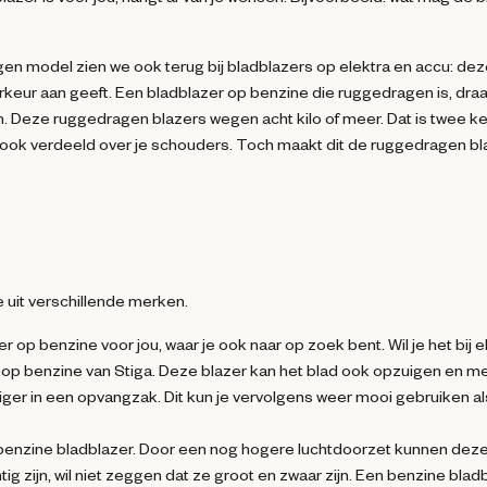
n model zien we ook terug bij bladblazers op elektra en accu: de
voorkeur aan geeft. Een bladblazer op benzine die ruggedragen is, draa
am. Deze ruggedragen blazers wegen acht kilo of meer. Dat is twee k
ook verdeeld over je schouders. Toch maakt dit de ruggedragen bl
e uit verschillende merken.
r op benzine voor jou, waar je ook naar op zoek bent. Wil je het bij e
p benzine van Stiga. Deze blazer kan het blad ook opzuigen en m
ger in een opvangzak. Dit kun je vervolgens weer mooi gebruiken al
hl benzine bladblazer. Door een nog hogere luchtdoorzet kunnen dez
 zijn, wil niet zeggen dat ze groot en zwaar zijn. Een benzine blad