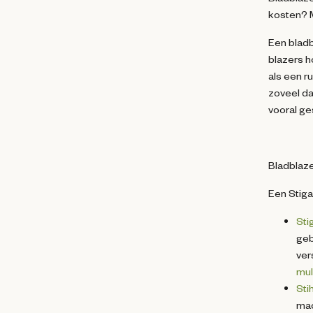
kosten? M
Een bladb
blazers ho
als een r
zoveel da
vooral ge
Bladblaze
Een Stiga
Sti
geb
ver
mul
Stih
mac