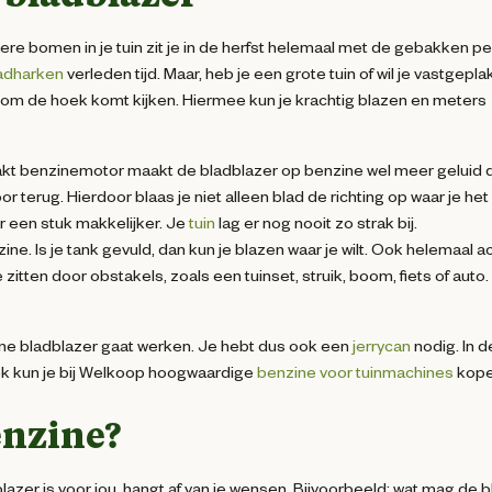
re bomen in je tuin zit je in de herfst helemaal met de gebakken pe
adharken
verleden tijd. Maar, heb je een grote tuin of wil je vastgepla
r om de hoek komt kijken. Hiermee kun je krachtig blazen en meters
takt benzinemotor maakt de bladblazer op benzine wel meer geluid 
oor terug. Hierdoor blaas je niet alleen blad de richting op waar je het
r een stuk makkelijker. Je
tuin
lag er nog nooit zo strak bij.
ne. Is je tank gevuld, dan kun je blazen waar je wilt. Ook helemaal a
itten door obstakels, zoals een tuinset, struik, boom, fiets of auto. 
zine bladblazer gaat werken. Je hebt dus ook een
jerrycan
nodig. In d
ook kun je bij Welkoop hoogwaardige
benzine voor tuinmachines
kope
enzine?
lazer is voor jou, hangt af van je wensen. Bijvoorbeeld: wat mag de b