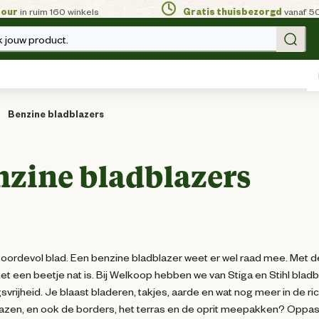
tour
in ruim 160 winkels
Gratis thuisbezorgd
vanaf 5
 jouw product.
Benzine bladblazers
nzine bladblazers
boordevol blad. Een benzine bladblazer weet er wel raad mee. Met d
 het een beetje nat is. Bij Welkoop hebben we van Stiga en Stihl bl
vrijheid. Je blaast bladeren, takjes, aarde en wat nog meer in de ri
zen, en ook de borders, het terras en de oprit meepakken? Oppasse