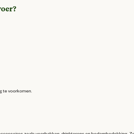
voer?
ng te voorkomen.
ge accessoires zoals voerbakken, drinktorens en bodembedekking. Z