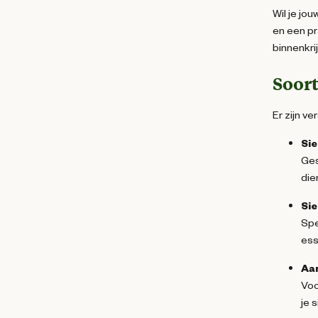
Wil je jo
en een pr
binnenkri
Soor
Er zijn v
Si
Ges
die
Si
Spe
ess
Aan
Voo
je 