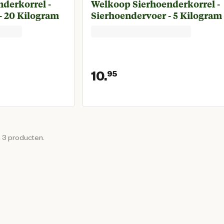
derkorrel -
Welkoop Sierhoenderkorrel -
- 20 Kilogram
Sierhoendervoer - 5 Kilogram
10.
95
prijs € 20,95
Huidige prijs € 10
n 3 producten.