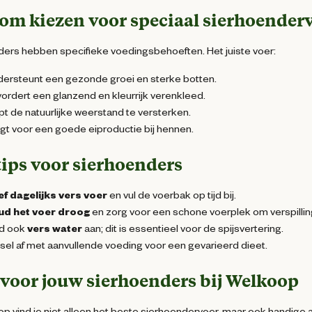
om kiezen voor speciaal sierhoender
ers hebben specifieke voedingsbehoeften. Het juiste voer:
ersteunt een gezonde groei en sterke botten.
ordert een glanzend en kleurrijk verenkleed.
pt de natuurlijke weerstand te versterken.
gt voor een goede eiproductie bij hennen.
ips voor sierhoenders
f dagelijks vers voer
en vul de voerbak op tijd bij.
ud het voer droog
en zorg voor een schone voerplek om verspilli
d ook
vers water
aan; dit is essentieel voor de spijsvertering.
sel af met aanvullende voeding voor een gevarieerd dieet.
 voor jouw sierhoenders bij Welkoop
op vind je niet alleen het beste sierhoendervoer, maar ook handi