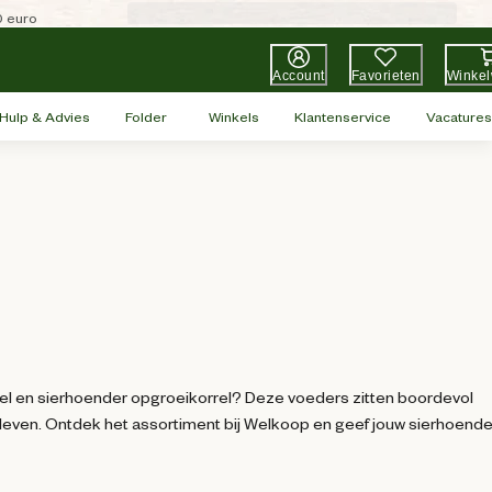
0 euro
Account
Favorieten
Winke
Hulp & Advies
Folder
Winkels
Klantenservice
Vacatures
rrel en sierhoender opgroeikorrel? Deze voeders zitten boordevol
 leven. Ontdek het assortiment bij Welkoop en geef jouw sierhoend