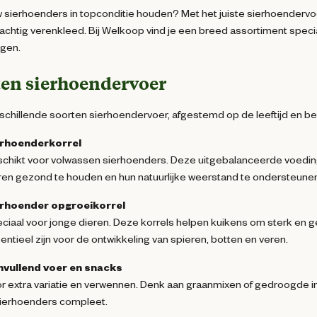
uw sierhoenders in topconditie houden? Met het juiste sierhoenderv
achtig verenkleed. Bij Welkoop vind je een breed assortiment specia
jgen.
ten sierhoendervoer
erschillende soorten sierhoendervoer, afgestemd op de leeftijd en b
erhoenderkorrel
chikt voor volwassen sierhoenders. Deze uitgebalanceerde voeding b
ren gezond te houden en hun natuurlijke weerstand te ondersteune
erhoender opgroeikorrel
ciaal voor jonge dieren. Deze korrels helpen kuikens om sterk en ge
entieel zijn voor de ontwikkeling van spieren, botten en veren.
vullend voer en snacks
r extra variatie en verwennen. Denk aan graanmixen of gedroogde inse
sierhoenders compleet.