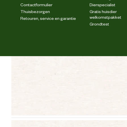
Contactformulier
Dierspecialist
Thuisbezorgen
Gratis huisdier
welkomstpakket
Retouren, service en garantie
Grondtest