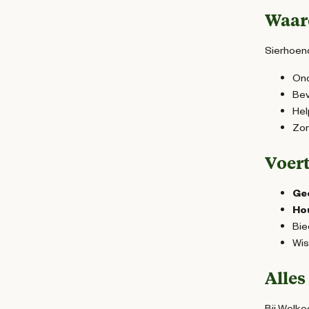
Waar
Sierhoend
Ond
Bev
Hel
Zor
Voert
Gee
Ho
Bie
Wis
Alles
Bij Welko