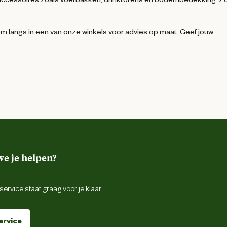
m langs in een van onze winkels voor advies op maat. Geef jouw
e je helpen?
ervice staat graag voor je klaar.
ervice