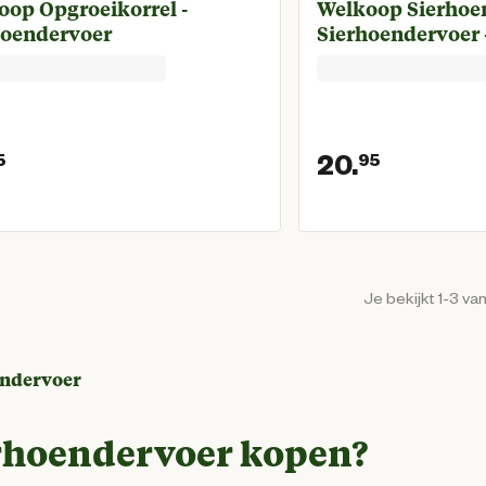
oop Opgroeikorrel -
Welkoop Sierhoen
hoendervoer
Sierhoendervoer 
20.
5
95
Huidige prijs € 10,95
Huidige 
Je bekijkt 1-3 va
endervoer
rhoendervoer kopen?