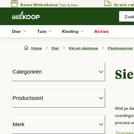
Beste Winkelketen
Tuin & Dier
Gratis re
Zoek
Dier
Tuin
Kleding
Acties
Home
Dier
Kip en pluimvee
Pluimveevoer
Si
Categorieën
Broeden pluimvee
Gezondheid pluimvee
Productsoort
Kippenhokbenodigdheden
Wist je d
Kippenhokken
voedingss
Kuiken
Sierhoendervoer
(
3
)
precies w
Pluimveesnacks
Merk
Pluimveevoer
Toon mee