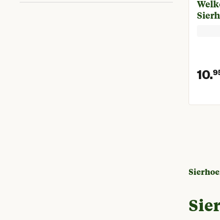
Kalkoen
(
3
)
Welk
Sier
Volledige voeding
(
3
)
Kwartel
(
2
)
Parelhoender
(
2
)
10.
9
Toon meer
Sierho
Sie