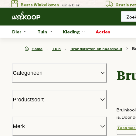
Beste Winkelketen
Tuin & Dier
Gratis re
Zoek
Dier
Tuin
Kleding
Acties
Home
Tuin
Brandstoffen en haardhout
B
Br
Categorieën
BBQ
Beregening
Productsoort
Bloempotten en plantenbakken
Bruinkool
Bodem en mest
is. Door d
Brandstoffen en haardhout
Bruinkoolbriketten
(
2
)
Bruinkoolbriketten
Merk
Toon mee
Haardhout