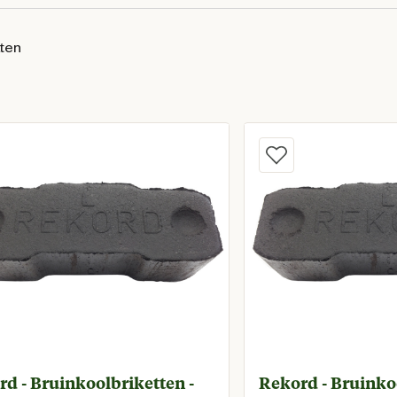
aten
d - Bruinkoolbriketten -
Rekord - Bruinkoo