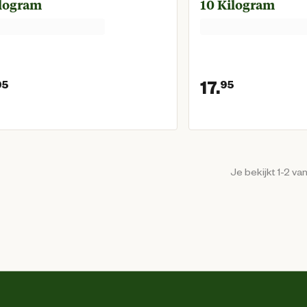
ilogram
10 Kilogram
17.
95
95
Huidige prijs € 26,95
Huidige p
Je bekijkt 1-2 va