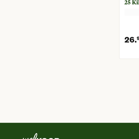
25 K
Tuinkassen
Tuinmachines
Tuinmeubelen
Vijvers
Zaden en pootgoed
26.
Zwembaden en onderhoud
Alles in Tuin