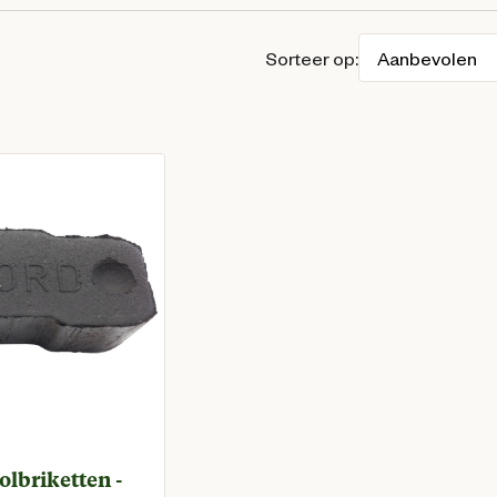
Sorteer op:
lbriketten -