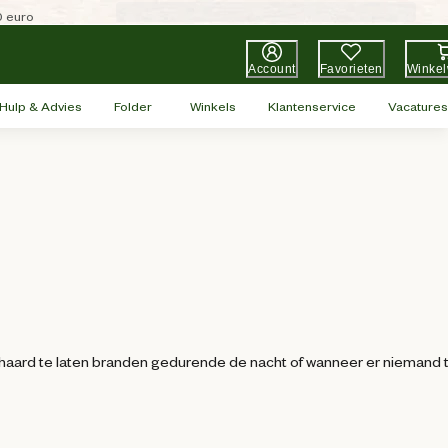
0 euro
Account
Favorieten
Winke
Hulp & Advies
Folder
Winkels
Klantenservice
Vacatures
f haard te laten branden gedurende de nacht of wanneer er niemand 