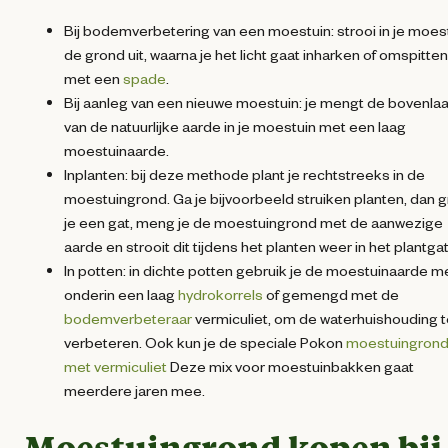
Bij bodemverbetering van een moestuin: strooi in je moes
de grond uit, waarna je het licht gaat inharken of omspitten
met een
spade
.
Bij aanleg van een nieuwe moestuin: je mengt de bovenla
van de natuurlijke aarde in je moestuin met een laag
moestuinaarde.
Inplanten: bij deze methode plant je rechtstreeks in de
moestuingrond. Ga je bijvoorbeeld struiken planten, dan g
je een gat, meng je de moestuingrond met de aanwezige
aarde en strooit dit tijdens het planten weer in het plantgat
In potten: in dichte potten gebruik je de moestuinaarde m
onderin een laag
hydrokorrels
of gemengd met de
bodemverbeteraar
vermiculiet, om de waterhuishouding 
verbeteren. Ook kun je de speciale Pokon
moestuingron
met vermiculiet
Deze mix voor moestuinbakken gaat
meerdere jaren mee.
Moestuingrond kopen bij