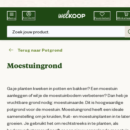
Beste Winkelketen
Tuin & Dier
Account
Favorieten
Winkelw
Menu
Zoek jouw product.
Terug naar Potgrond
Moestuingrond
Ga je planten kweken in potten en bakken? Een moestuin
aanleggen of wil je de moestuinbodem verbeteren? Dan heb je
vruchtbare grond nodig: moestuinaarde. Dit is hoogwaardige
potgrond voor de moestuin. Moestuingrond heeft een ideale
samenstelling om je kruiden, fruit- en moestuinplanten in te late
groeien. Je gebruikt het om rechtstreeks in te planten, als