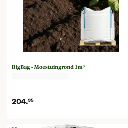
BigBag - Moestuingrond 1m³
204.
95
Huidige prijs € 204,95