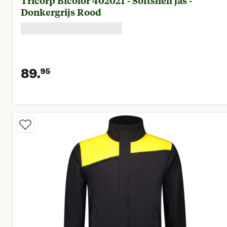
Tricorp Bicolor 402021 - Softshell jas -
Donkergrijs Rood
89.
95
Huidige prijs € 89,95