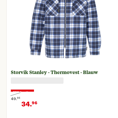
Storvik Stanley - Thermovest - Blauw
30% korting
49.
95
34.
96
Oorspronkelijke prijs € 49,95