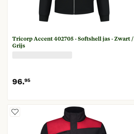
Tricorp Accent 402705 - Softshell jas - Zwart /
Grijs
96.
95
Huidige prijs € 96,95