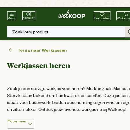
Beste Winkelketen
Tuin & Dier
Account
Favorieten
Winkelw
Menu
Zoek jouw product.
Terug naar Werkjassen
Werkjassen heren
Zoek je een stevige werkjas voor heren? Merken zoals Mascot 
Storvik staan bekend om hun kwaliteit en comfort. Deze jassen z
ideaal voor buitenwerk, bieden bescherming tegen wind en reg
en zitten lekker. Ontdek jouw favoriete werkjas nu bij Welkoop!
Toon meer