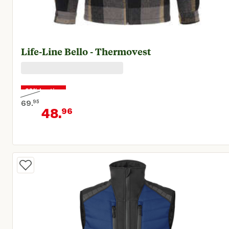
Life-Line Bello - Thermovest
30% korting
69.
95
48.
96
Oorspronkelijke prijs € 69,95
Huidige prijs € 48,96