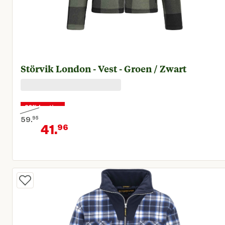
Störvik London - Vest - Groen / Zwart
30% korting
59.
95
41.
96
Oorspronkelijke prijs € 59,95
Huidige prijs € 41,96