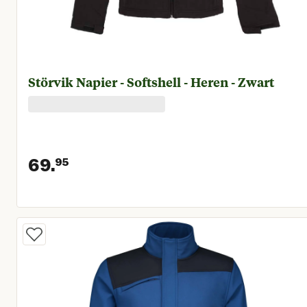
Störvik Napier - Softshell - Heren - Zwart
69.
95
Huidige prijs € 69,95