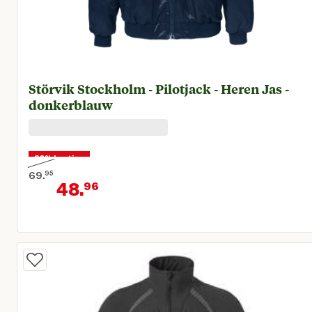
Störvik Stockholm - Pilotjack - Heren Jas -
donkerblauw
30% korting
69.
95
48.
96
Oorspronkelijke prijs € 69,95
Huidige prijs € 48,96