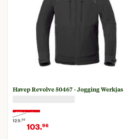
Havep Revolve 50467 - Jogging Werkjas
20% korting
129.
95
103.
96
Oorspronkelijke prijs € 129,95