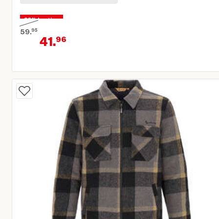
30% korting
59.
95
41.
96
Oorspronkelijke prijs € 59,95
Huidige prijs € 41,96