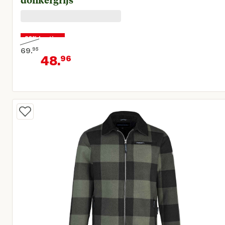
donkergrijs
30% korting
69.
95
48.
96
Oorspronkelijke prijs € 69,95
Huidige prijs € 48,96