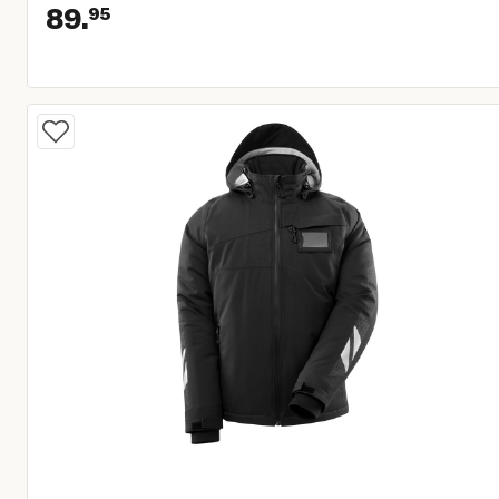
89.
95
Huidige prijs € 89,95