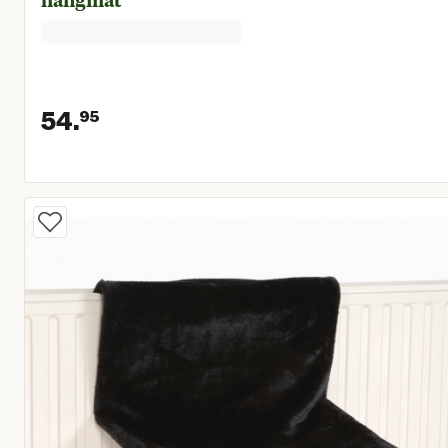
hangmat
54.
95
Huidige prijs € 54,95