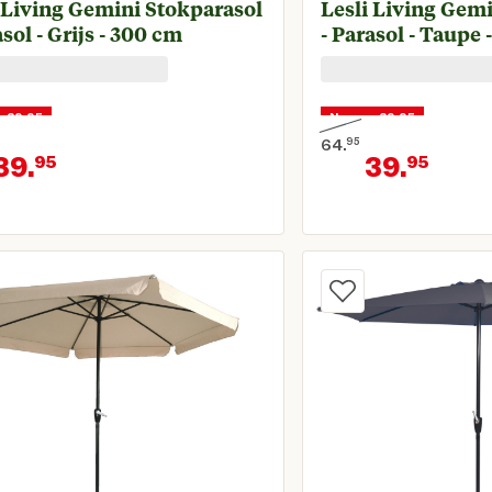
 Living Gemini Stokparasol
Lesli Living Gem
asol - Grijs - 300 cm
- Parasol - Taupe
r 39,95
Nu voor 39,95
64.
95
39.
39.
95
95
onkelijke prijs € 64,95
Oorspronkelijke prijs 
Huidige prijs € 39,95
Huid