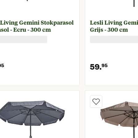
 Living Gemini Stokparasol
Lesli Living Gemin
asol - Ecru - 300 cm
Grijs - 300 cm
59.
95
95
Huidige prijs € 64,95
Huidige 