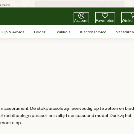
0 euro
Account
Favorieten
Winke
Hulp & Advies
Folder
Winkels
Klantenservice
Vacatures
im assortiment. De stokparasols zijn eenvoudig op te zetten en bie
of rechthoekige parasol, er is altijd een passend model. Dankzij het
 moeite op.