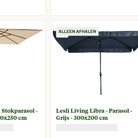
prijs € 59,95
Huidige prijs € 3
ALLEEN AFHALEN
a Stokparasol -
Lesli Living Libra - Parasol -
250x250 cm
Grijs - 300x200 cm