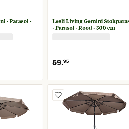
i - Parasol -
Lesli Living Gemini Stokpara
- Parasol - Rood - 300 cm
59.
95
prijs € 59,95
Huidige prijs € 5