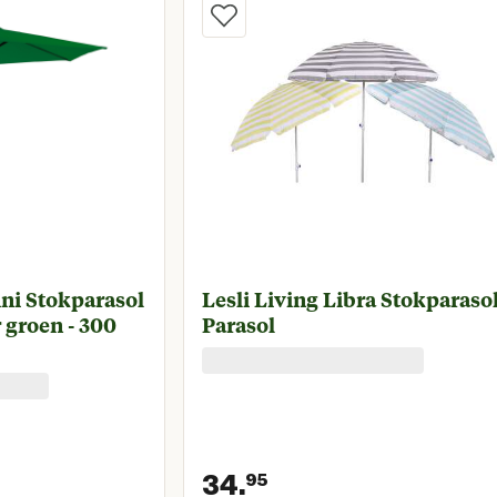
ini Stokparasol
Lesli Living Libra Stokparasol
r groen - 300
Parasol
34.
95