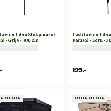
 Living Libra Stokparasol -
Lesli Living Libr
ol - Grijs - 300 cm
Parasol - Ecru - 
-
125.
-
Huidige prijs € 125,00
Huidige 
EN AFHALEN
ALLEEN AFHALEN