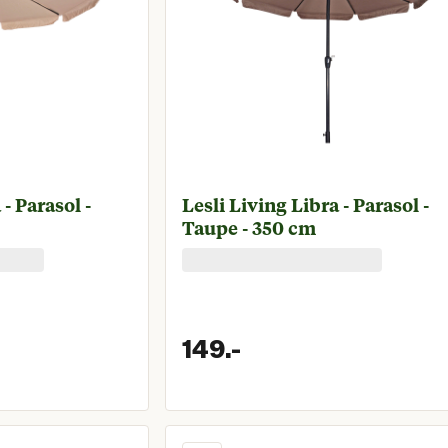
 - Parasol -
Lesli Living Libra - Parasol -
Taupe - 350 cm
149.
-
prijs € 149,00
Huidige prijs € 1