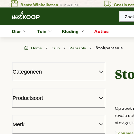
Beste Winkelketen
Tuin & Dier
Gratis re
Zoek
Dier
Tuin
Kleding
Acties
Home
Tuin
Parasols
Stokparasols
St
Categorieën
BBQ
Beregening
Productsoort
Bloempotten en plantenbakken
Op zoek n
Bodem en mest
royale sc
Brandstoffen en haardhout
Stokparasol
(
6
)
stevige, 
Gazon
Merk
Huishoudelijk
Toon mee