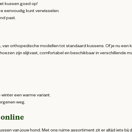
het kussen goed op!
 ze eenvoudig kunt verwisselen.
ond past.
s, van orthopedische modellen tot standaard kussens. Of je nu een k
 hoezen zijn slijtvast, comfortabel en beschikbaar in verschillende m
 winter een warme variant.
lergenen weg.
 online
en van jouw hond. Met ons ruime assortiment zit er altijd iets bij 