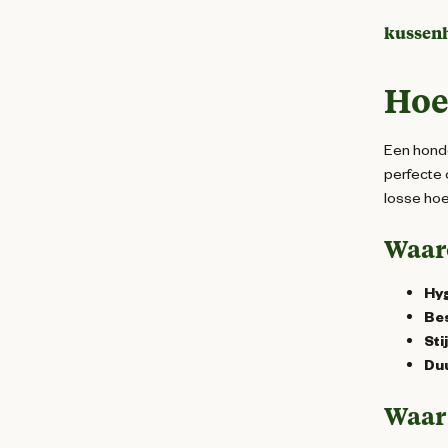
kussen
Hoe
Een honde
perfecte 
losse hoe
Waar
Hyg
Be
Stij
Du
Waar 