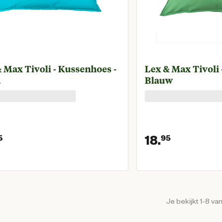
 Max Tivoli - Kussenhoes -
Lex & Max Tivoli 
a
Blauw
18.
5
95
Huidige prijs € 18,95
Huidige 
Je bekijkt 1-8 va