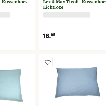
- Kussenhoes -
Lex & Max Tivoli - Kussenhoes
Lichtroze
18.
95
prijs € 18,95
Huidige prijs € 18