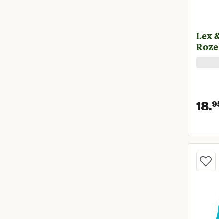
Lex &
Roze
18.
9