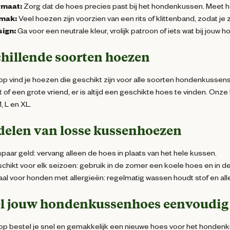
rmaat:
Zorg dat de hoes precies past bij het hondenkussen. Meet 
mak:
Veel hoezen zijn voorzien van een rits of klittenband, zodat je
ign:
Ga voor een neutrale kleur, vrolijk patroon of iets wat bij jouw h
hillende soorten hoezen
op vind je hoezen die geschikt zijn voor alle soorten hondenkussen
 of een grote vriend, er is altijd een geschikte hoes te vinden. Onze
, L en XL.
delen van losse kussenhoezen
paar geld: vervang alleen de hoes in plaats van het hele kussen.
chikt voor elk seizoen: gebruik in de zomer een koele hoes en in de
aal voor honden met allergieën: regelmatig wassen houdt stof en al
el jouw hondenkussenhoes eenvoudig
op bestel je snel en gemakkelijk een nieuwe hoes voor het hondenkuss