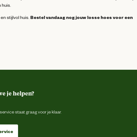
 huis.
 stijlvol huis.
Bestel vandaag nog jouw losse hoes voor een
e je helpen?
ervice staat graag voor je klaar.
ervice