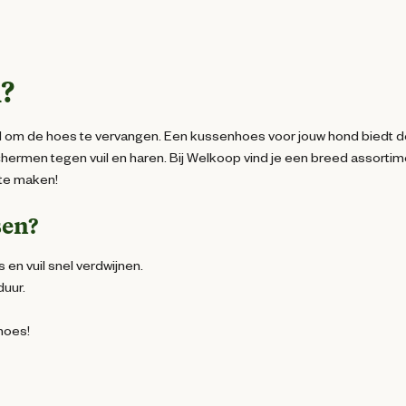
?
ijd om de hoes te vervangen. Een kussenhoes voor jouw hond biedt 
eschermen tegen vuil en haren. Bij Welkoop vind je een breed assorti
 te maken!
sen?
en vuil snel verdwijnen.
duur.
hoes!