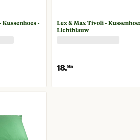
- Kussenhoes -
Lex & Max Tivoli - Kussenhoes
Lichtblauw
18.
95
prijs € 18,95
Huidige prijs € 18