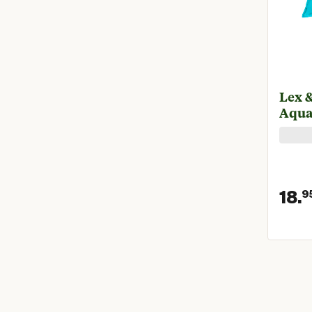
Lex &
Aqu
18.
9