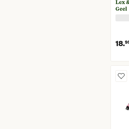
Lex &
Geel
18.
9