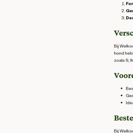
Fo
Ge
Des
Versc
Bij Welko
hond hebt
zoals S, M
Voor
Bes
Ges
Ide
Best
Bij Welko