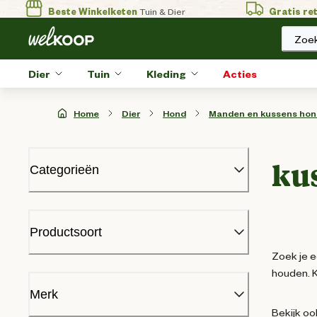
Beste Winkelketen
Tuin & Dier
Gratis re
Zoek
Dier
Tuin
Kleding
Acties
Home
Dier
Hond
Manden en kussens hon
ku
Categorieën
Herdenken hond
Hondenbenches
Productsoort
Halsbanden riemen en tuigjes
Zoek je e
Hondenhok
houden. K
Hondensnacks
Kussenhoes
(
8
)
Hondenspeelgoed
Merk
Hondensport en training
Bekijk oo