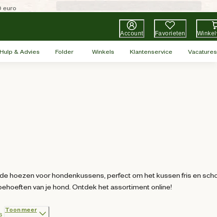
0 euro
Account
Favorieten
Winke
Hulp & Advies
Folder
Winkels
Klantenservice
Vacatures
ende hoezen voor hondenkussens, perfect om het kussen fris en sch
 behoeften van je hond. Ontdek het assortiment online!
Toon meer
s