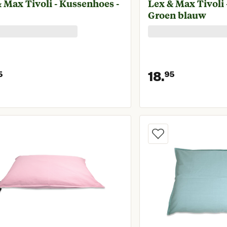
 Max Tivoli - Kussenhoes -
Lex & Max Tivoli 
Groen blauw
18.
5
95
Huidige prijs € 18,95
Huidige 