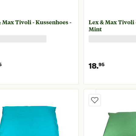
 Max Tivoli - Kussenhoes -
Lex & Max Tivoli 
Mint
18.
5
95
Huidige prijs € 18,95
Huidige 