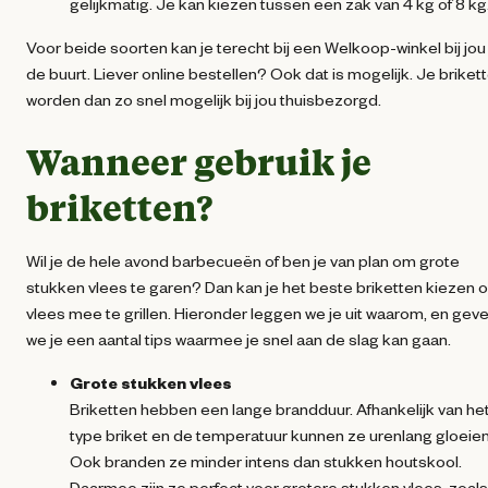
gelijkmatig. Je kan kiezen tussen een zak van 4 kg of 8 kg
Voor beide soorten kan je terecht bij een Welkoop-winkel bij jou 
de buurt. Liever online bestellen? Ook dat is mogelijk. Je briket
worden dan zo snel mogelijk bij jou thuisbezorgd.
Wanneer gebruik je
briketten?
Wil je de hele avond barbecueën of ben je van plan om grote
stukken vlees te garen? Dan kan je het beste briketten kiezen 
vlees mee te grillen. Hieronder leggen we je uit waarom, en gev
we je een aantal tips waarmee je snel aan de slag kan gaan.
Grote stukken vlees
Briketten hebben een lange brandduur. Afhankelijk van he
type briket en de temperatuur kunnen ze urenlang gloeien
Ook branden ze minder intens dan stukken houtskool.
Daarmee zijn ze perfect voor grotere stukken vlees, zoals