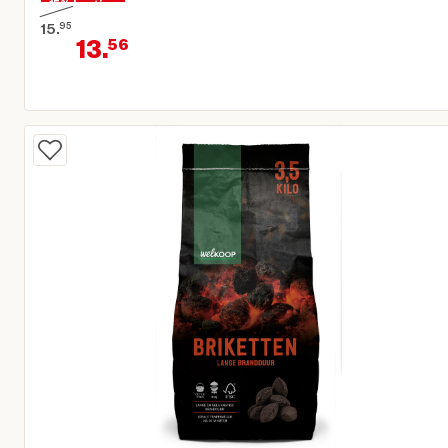
15% korting
15.
95
13.
56
Oorspronkelijke prijs € 15,95
Huidige prijs € 13,56