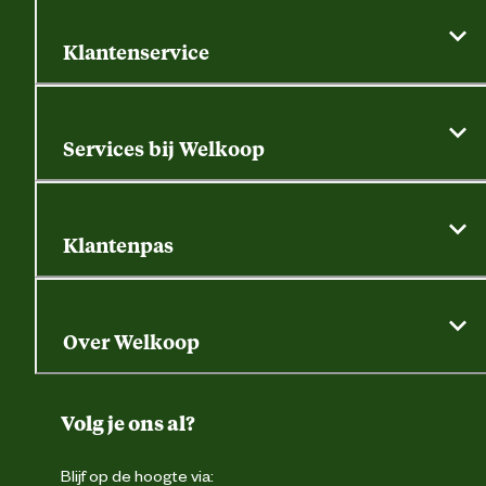
Klantenservice
Algemene actievoorwaarden
Klantenservice
Services bij Welkoop
Contactformulier
Alle services
Thuisbezorgen
Bewateringsadvies
Retouren, service en garantie
Klantenpas
Dierspecialist
Alles over de klantenpas
Gratis huisdier welkomstpakket
Saldo opvragen
Grondtest
Over Welkoop
Gegevens wijzigen
Over ons
Duurzaamheid
Volg je ons al?
Eigen merk
Blijf op de hoogte via: