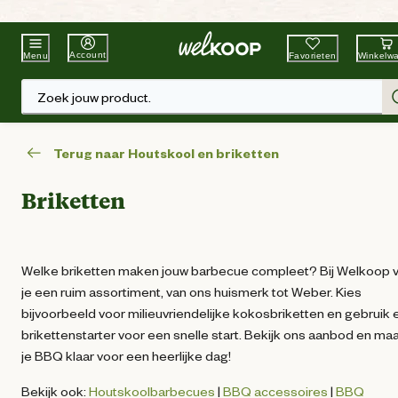
Beste Winkelketen
Tuin & Dier
Account
Favorieten
Winkelw
Menu
Zoek jouw product.
Terug naar Houtskool en briketten
Briketten
Welke briketten maken jouw barbecue compleet? Bij Welkoop v
je een ruim assortiment, van ons huismerk tot Weber. Kies
bijvoorbeeld voor milieuvriendelijke kokosbriketten en gebruik 
brikettenstarter voor een snelle start. Bekijk ons aanbod en ma
je BBQ klaar voor een heerlijke dag!
Bekijk ook:
Houtskoolbarbecues
|
BBQ accessoires
|
BBQ