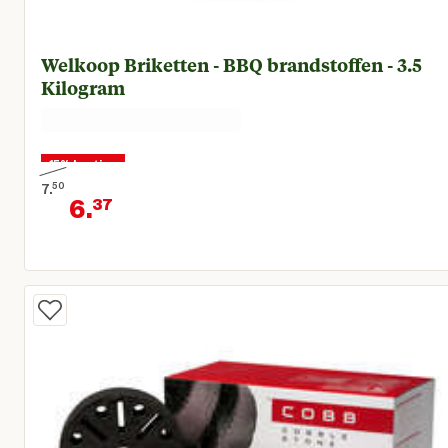
Welkoop Briketten - BBQ brandstoffen - 3.5
Kilogram
15% korting
7.
50
6.
37
Oorspronkelijke prijs € 7,50
Huidige prijs € 6,37