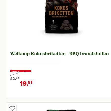
Welkoop Kokosbriketten - BBQ brandstoffen
15% korting
22.
95
19.
51
Oorspronkelijke prijs € 22,95
Huidige prijs € 19,51