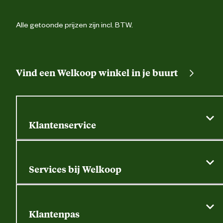
Alle getoonde prijzen zijn incl. BTW.
Vind een Welkoop winkel in je buurt
Klantenservice
Algemene actievoorwaarden
Klantenservice
Services bij Welkoop
Contactformulier
Alle services
Thuisbezorgen
Bewateringsadvies
Retouren, service en garantie
Klantenpas
Dierspecialist