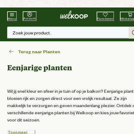
Beste Winkelketen
Tuin & Dier
Account
Favorieten
Winkelw
Menu
Zoek jouw product.
Terug naar Planten
Eenjarige planten
Wil jij snel kleur en sfeer in je tuin of op je balkon? Eenjarige plan
bloeien rijk en zorgen direct voor een vrolijk resultaat. Ze zijn
makkelijk te verzorgen en geven maandenlang plezier. Ontdek 
verschillende eenjarige planten bij Welkoop en kies jouw favorie
voor dit seizoen.
Toon meer