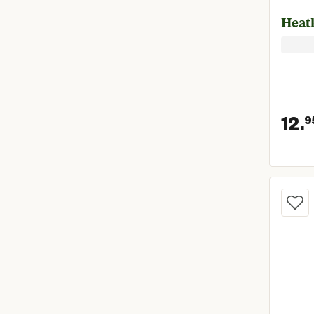
L
(
5
)
Heat
XL
(
5
)
2XL
(
5
)
12.
9