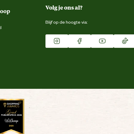
Volg je ons al?
koop
Blijf op de hoogte via:
d