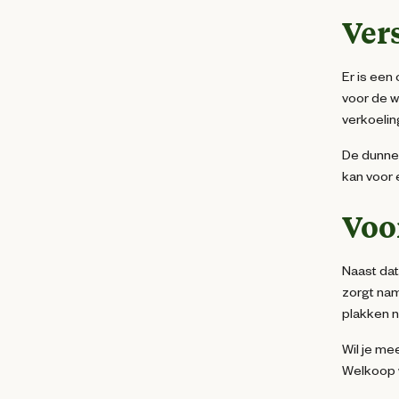
Ver
Er is een
voor de w
verkoelin
De dunne 
kan voor 
Voo
Naast dat
zorgt nam
plakken ni
Wil je me
Welkoop w