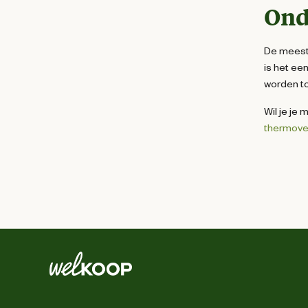
Ond
De meeste
is het ee
worden to
Wil je je
thermove