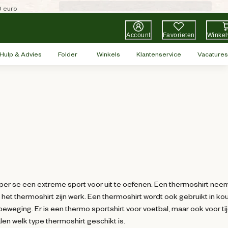
0 euro
Account
Favorieten
Winke
Hulp & Advies
Folder
Winkels
Klantenservice
Vacatures
per se een extreme sport voor uit te oefenen. Een thermoshirt neem
t het thermoshirt zijn werk. Een thermoshirt wordt ook gebruikt in k
ig beweging. Er is een thermo sportshirt voor voetbal, maar ook voor t
en welk type thermoshirt geschikt is.