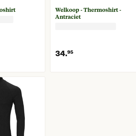
oshirt
Welkoop - Thermoshirt -
Antraciet
34.
95
prijs € 31,95
Huidige prijs € 3