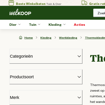
Beste Winkelketen
Tuin & Dier
Gratis re
Zoek
Dier
Tuin
Kleding
Acties
Home
Kleding
Werkkleding
Thermokledi
Th
Categorieën
PBM
Werkbroeken
Productsoort
Werkhandschoenen
Thermoshi
Werkjassen
zweet op 
Werkoveralls
Thermoshirt
(
5
)
ruimtes, a
Werkoverhemden
Merk
het wande
Werkpolos