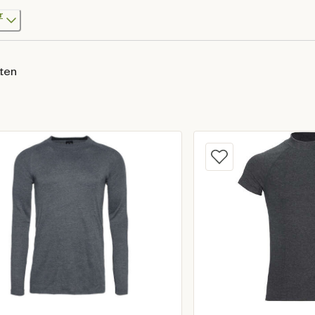
r
aten