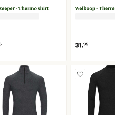
keeper - Thermo shirt
Welkoop - Therm
31.
5
95
Huidige prijs € 12,95
Huidige 