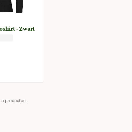
shirt - Zwart
prijs € 34,95
n 5 producten.