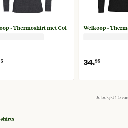
oop - Thermoshirt met Col
Welkoop - Thermo
34.
95
95
Huidige prijs € 39,95
Huidige 
Je bekijkt 1-5 va
shirts