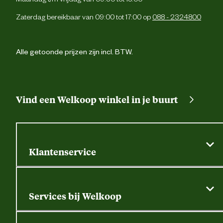
Zaterdag bereikbaar van 09:00 tot 17:00 op
088 - 2324800
Alle getoonde prijzen zijn incl. BTW.
Vind een Welkoop winkel in je buurt
Klantenservice
Algemene actievoorwaarden
Klantenservice
Services bij Welkoop
Contactformulier
Alle services
Thuisbezorgen