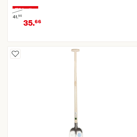
15% korting
41.
95
35.
66
Oorspronkelijke prijs € 41,95
Huidige prijs € 35,66