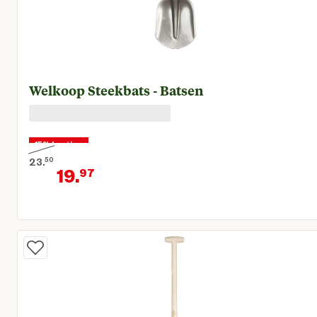
Welkoop Steekbats - Batsen
15% korting
23.
50
19.
97
Oorspronkelijke prijs € 23,50
Huidige prijs € 19,97