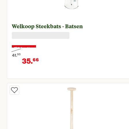
Welkoop Steekbats - Batsen
15% korting
41.
95
35.
66
Oorspronkelijke prijs € 41,95
Huidige prijs € 35,66