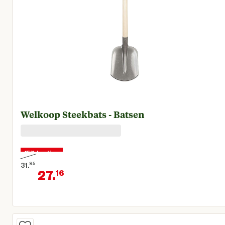
Welkoop Steekbats - Batsen
15% korting
31.
95
27.
16
Oorspronkelijke prijs € 31,95
Huidige prijs € 27,16