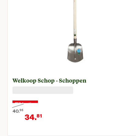
Welkoop Schop - Schoppen
15% korting
40.
95
34.
81
Oorspronkelijke prijs € 40,95
Huidige prijs € 34,81