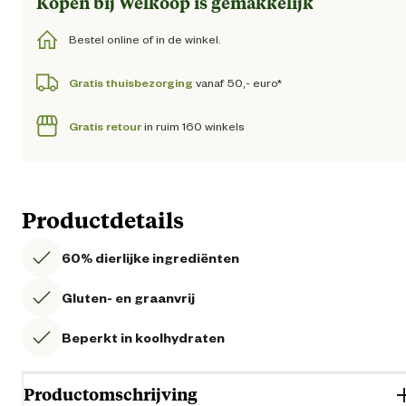
Kopen bij Welkoop is gemakkelijk
Bestel online of in de winkel.
Gratis thuisbezorging
vanaf 50,- euro*
Gratis retour
in ruim 160 winkels
Productdetails
60% dierlijke ingrediënten
Gluten- en graanvrij
Beperkt in koolhydraten
Productomschrijving