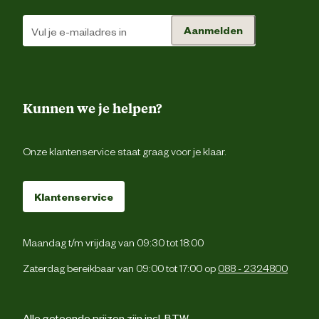
smaakstoff
Aanmelden
De aanbevolen dagelijkse hoeveelhe
op de verpakking is een richtlijn. 
raden aan om het gewicht van uw huisdi
in de gaten te houden en zo nodig h
Voedingsvoorschrift
rantsoen aan te passen. We raden a
Kunnen we je helpen?
om tweemaal per dag te voeren en alti
vers, schoon water beschikbaar 
houde
Onze klantenservice staat graag voor je klaar.
Verse kip (14%), kippenvlees me
(14%), hele rode linzen, hele groe
erwten, hele kikkererwten, vers kipp
Klantenservice
orgaanvlees (lever, hart) (5,5%), hari
meel (5%), kippen vet (5%), kalkoenvle
meel (5%), eieren (4%), rauwe platv
(4%), visolie (3%), hele groene linze
Maandag t/m vrijdag van 09:30 tot 18:00
hele gele erwten, erwtenveze
erwtenzetmeel, rauwe kalkoen lev
Zaterdag bereikbaar van 09:00 tot 17:00 op
088 - 2324800
(0,5%), zout, gedroogd zeewier, ver
Ingredienten
hele appels, verse hele muska
pompoen, verse hele wortels, versehe
peren, verse hele pompoen, verse he
Alle getoonde prijzen zijn incl. BTW.