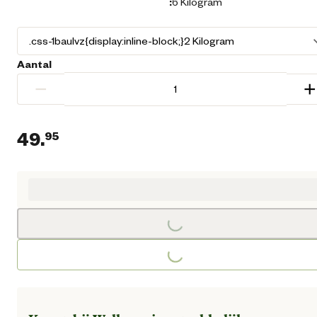
:
6 Kilogram
Aantal
−
+
49.
95
Huidige prijs € 49,95
Loading...
Loading...