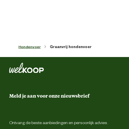
Inhoud consumenten eenheid
6 Kilogr
Smaak aroma detail
gevogel
Hondenvoer
Graanvrij hondenvoer
Materiaal & Samenstelling
Type voer
Krokante br
Glutenvr
Meld je aan voor onze nieuwsbrief
Graanvr
Voedingsgerelateerde
Zonder kunstmati
eigenschappen
conserveermiddel
Ontvang de beste aanbiedingen en persoonlijk advies.
Zonder kunstmatige kleur 