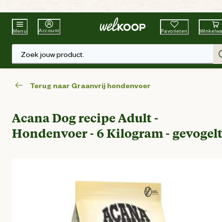
Beste Winkelketen
Tuin & Dier
Account
Favorieten
Winkelw
Menu
Zoek jouw product.
Terug naar Graanvrij hondenvoer
Acana Dog recipe Adult -
Hondenvoer - 6 Kilogram - gevogel