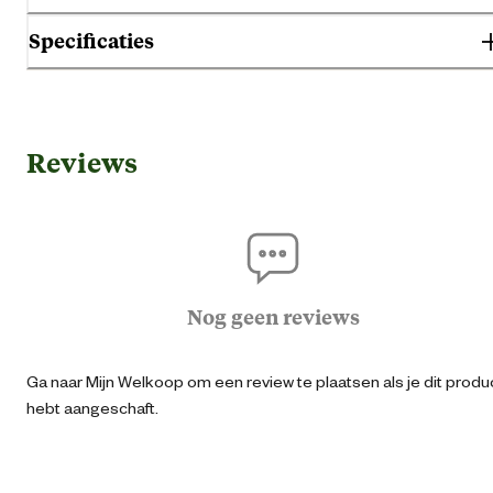
Specificaties
Gebruik & Geschiktheid
Reviews
Geschikt voor gezondheid
Geen specifieke behoef
Geschikt voor leeftijdsfase
Volwass
Geschikt voor ras
Alle ras groott
Nog geen reviews
Type ras
Geschikt voor alle rass
Ga naar Mijn Welkoop om een review te plaatsen als je dit produ
hebt aangeschaft.
Algemene informatie
Ean
00649925256