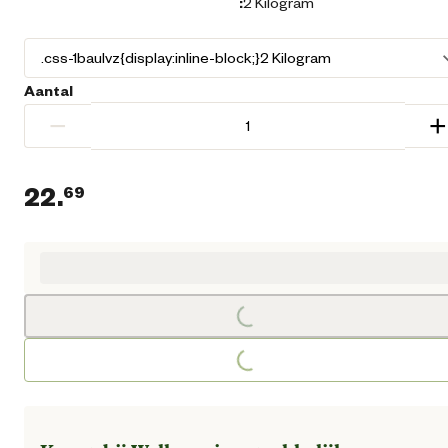
:
2 Kilogram
Aantal
−
+
22.
69
Huidige prijs € 22,69
Loading...
Loading...