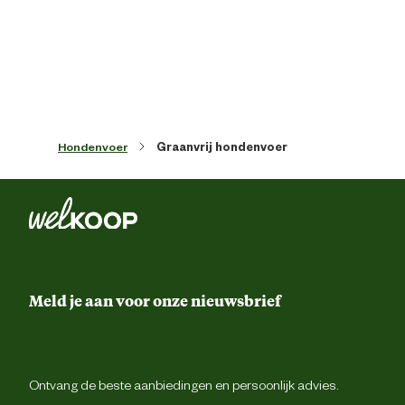
Inhoud consumenten eenheid
2 Kilogr
Smaak aroma detail
gevogel
Hondenvoer
Graanvrij hondenvoer
Materiaal & Samenstelling
Type voer
Krokante br
Glutenvr
Meld je aan voor onze nieuwsbrief
Graanvr
Voedingsgerelateerde
Zonder kunstmati
eigenschappen
conserveermiddel
Ontvang de beste aanbiedingen en persoonlijk advies.
Zonder kunstmatige kleur 