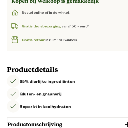
Kopen bij Welkoop is gemakkelijk
Bestel online of in de winkel.
Gratis thuisbezorging
vanaf 50,- euro*
Gratis retour
in ruim 160 winkels
Productdetails
65% dierlijke ingrediënten
Gluten- en graanvrij
Beperkt in koolhydraten
Productomschrijving