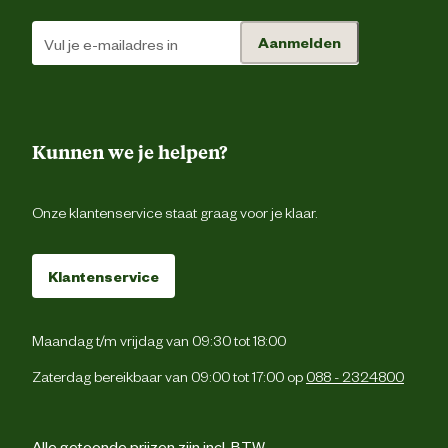
smaakstoff
Aanmelden
De aanbevolen dagelijkse hoeveelhe
op de verpakking is een richtlijn. 
raden aan om het gewicht van uw huisdi
in de gaten te houden en zo nodig h
Voedingsvoorschrift
rantsoen aan te passen. We raden a
Kunnen we je helpen?
om tweemaal per dag te voeren en alti
vers, schoon water beschikbaar 
houde
Onze klantenservice staat graag voor je klaar.
Verse kip (19%), kippenvlees me
(18%), hele rode linzen, hele groe
erwten, kalkoenvlees meel (6%), he
Klantenservice
kikkererwten, vers kippen orgaanvle
(lever, hart) (5%), kikkererwtenveze
verse eieren (4%), rauwe heek (4%
visolie (4%), haring meel (3%), he
Maandag t/m vrijdag van 09:30 tot 18:00
groene linzen, hele gele erwte
erwtenzetmeel, kippen vet (1%), rau
Zaterdag bereikbaar van 09:00 tot 17:00 op
088 - 2324800
kalkoen lever (1%), gedroogd zeewie
Ingredienten
verse hele pompoen, verse hele muska
pompoen, verse hele wortels, verse he
appels, verse hele peren, verse he
Alle getoonde prijzen zijn incl. BTW.