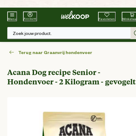
Beste Winkelketen
Tuin & Dier
Account
Favorieten
Winkelw
Menu
Zoek jouw product.
Terug naar Graanvrij hondenvoer
Acana Dog recipe Senior -
Hondenvoer - 2 Kilogram - gevogelt