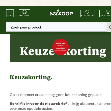
Beste Winkelketen
Tuin & Dier
Account
Favorieten
Winkelw
Menu
Zoek jouw product.
Keuzekorting.
Op zit moment staat er nog geen keuzekorting gepland.
Schrijf je in voor de nieuwsbrief
en krijg als eerste te hore
over onze speciale acties.