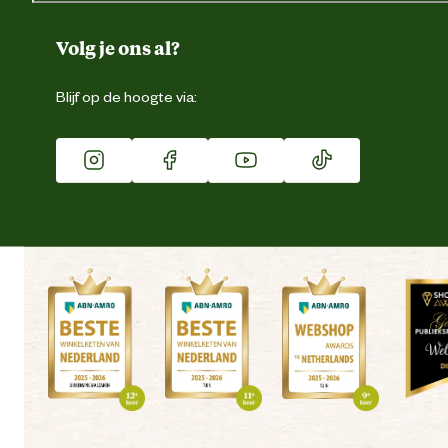
Over ons
Duurzaamheid
Volg je ons al?
Eigen merk
Blijf op de hoogte via:
Franchise
Vacatures
Winkels