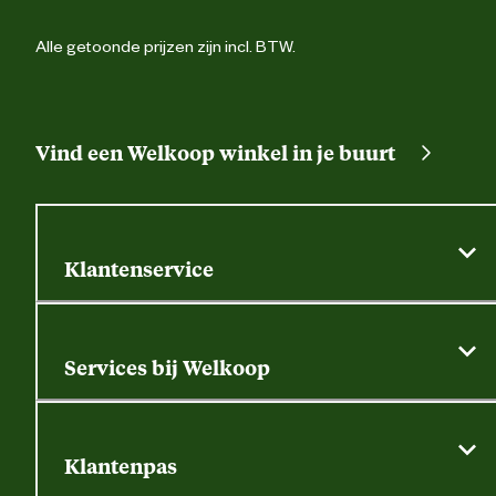
Alle getoonde prijzen zijn incl. BTW.
Vind een Welkoop winkel in je buurt
Klantenservice
Algemene actievoorwaarden
Klantenservice
Services bij Welkoop
Contactformulier
Alle services
Thuisbezorgen
Bewateringsadvies
Retouren, service en garantie
Klantenpas
Dierspecialist