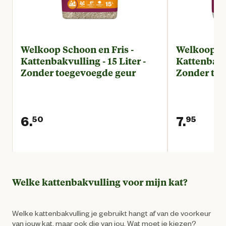
Welkoop Schoon en Fris -
Welkoop Ex
Kattenbakvulling - 15 Liter -
Kattenbakvu
Zonder toegevoegde geur
Zonder toe
6.
7.
50
95
Huidige prijs € 6,50
Huidi
Welke kattenbakvulling voor mijn kat?
Welke kattenbakvulling je gebruikt hangt af van de voorkeur
van jouw kat, maar ook die van jou. Wat moet je kiezen?