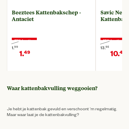
Beeztees Kattenbakschep -
Savic Nesto
Antaciet
Kattenbakm
25% korting
25% korting
1.
99
13.
95
1.
10.
49
46
Oorspronkelijke prijs € 1,99
Oorspronkelijk
Huidige prijs € 1,49
H
Waar kattenbakvulling weggooien?
Je hebt je kattenbak gevuld en verschoont ‘m regelmatig.
Maar waar laat je de kattenbakvulling?