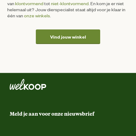
van
klontvormend
tot
niet-klontvormend
. En kom je er niet
helemaal uit? Jouw dierspecialist staat altijd voor je klaar in
één van
onze winkels
.
Vind jouw winkel
Meld je aan voor onze nieuwsbrief