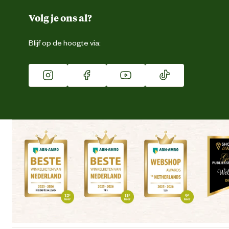
Duurzaamheid
Volg je ons al?
Eigen merk
Blijf op de hoogte via:
Franchise
Vacatures
Winkels