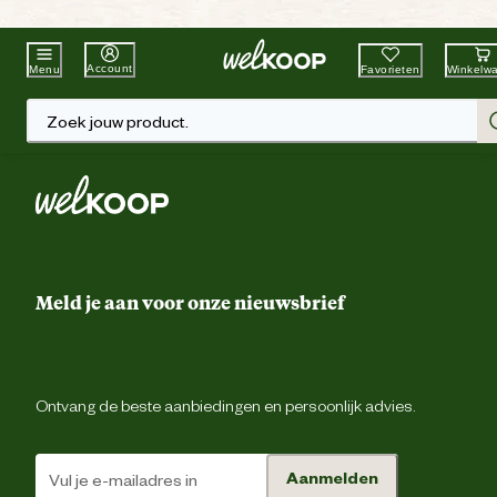
Beste Winkelketen
Tuin & Dier
Account
Favorieten
Winkelw
Menu
Zoek jouw product.
Meld je aan voor onze nieuwsbrief
Ontvang de beste aanbiedingen en persoonlijk advies.
Aanmelden