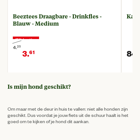
Beeztees Draagbare - Drinkfles -
Karl
Blauw - Medium
15% korting
4.
25
3.
84.
61
Oorspronkelijke prijs € 4,25
Huidige prijs € 3,61
Is mijn hond geschikt?
Om maar met de deur in huis te vallen: niet alle honden zijn
geschikt. Dus voordat je jouw fiets uit de schuur haalt is het
goed om te kijken of je hond dit aankan.