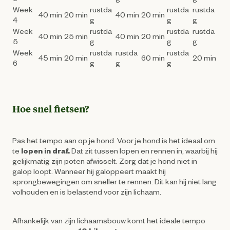
Week
rustda
rustda
rustda
40 min
20 min
40 min
20 min
4
g
g
g
Week
rustda
rustda
rustda
40 min
25 min
40 min
20 min
5
g
g
g
Week
rustda
rustda
rustda
45 min
20 min
60 min
20 min
6
g
g
g
Hoe snel fietsen?
Pas het tempo aan op je hond. Voor je hond is het ideaal om
te
lopen in draf.
Dat zit tussen lopen en rennen in, waarbij hij
gelijkmatig zijn poten afwisselt. Zorg dat je hond niet in
galop loopt. Wanneer hij galoppeert maakt hij
sprongbewegingen om sneller te rennen. Dit kan hij niet lang
volhouden en is belastend voor zijn lichaam.
Afhankelijk van zijn lichaamsbouw komt het ideale tempo