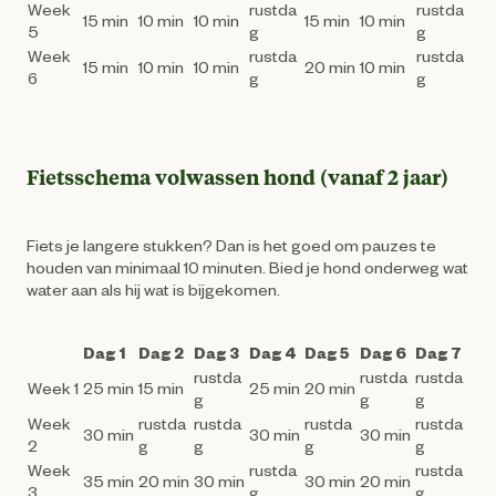
Week
rustda
rustda
15 min
10 min
10 min
15 min
10 min
5
g
g
Week
rustda
rustda
15 min
10 min
10 min
20 min
10 min
6
g
g
Fietsschema volwassen hond (vanaf 2 jaar)
Fiets je langere stukken? Dan is het goed om pauzes te
houden van minimaal 10 minuten. Bied je hond onderweg wat
water aan als hij wat is bijgekomen.
Dag 1
Dag 2
Dag 3
Dag 4
Dag 5
Dag 6
Dag 7
rustda
rustda
rustda
Week 1
25 min
15 min
25 min
20 min
g
g
g
Week
rustda
rustda
rustda
rustda
30 min
30 min
30 min
2
g
g
g
g
Week
rustda
rustda
35 min
20 min
30 min
30 min
20 min
3
g
g