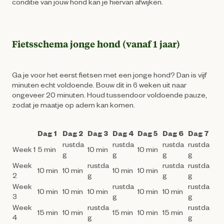
conditie van jouw hond kan je hiervan afwijken.
Fietsschema jonge hond (vanaf 1 jaar)
Ga je voor het eerst fietsen met een jonge hond? Dan is vijf
minuten echt voldoende. Bouw dit in 6 weken uit naar
ongeveer 20 minuten. Houd tussendoor voldoende pauze,
zodat je maatje op adem kan komen.
Dag 1
Dag 2
Dag 3
Dag 4
Dag 5
Dag 6
Dag 7
rustda
rustda
rustda
rustda
Week 1
5 min
10 min
10 min
g
g
g
g
Week
rustda
rustda
rustda
10 min
10 min
10 min
10 min
2
g
g
g
Week
rustda
rustda
10 min
10 min
10 min
10 min
10 min
3
g
g
Week
rustda
rustda
15 min
10 min
15 min
10 min
15 min
4
g
g