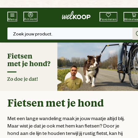
Beste Winkelketen
Tuin & Dier
Account
Favorieten
Winkelw
Menu
Zoek jouw product.
Fietsen met je hond
Met een lange wandeling maak je jouw maatje altijd blij.
Maar wist je dat je ook met hem kan fietsen? Door je
hond aan de lijn te houden terwijl jij rustig fietst, kan hij