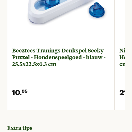
Beeztees Tranings Denkspel Seeky -
Nina
Puzzel - Hondenspeelgoed - blauw -
Hond
25.5x22.5x6.3 cm
cm
10.
21.
95
9
Huidige prijs € 10,95
Extra tips