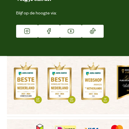
Eigen merk
Blijf op de hoogte via:
Franchise
Vacatures
Winkels