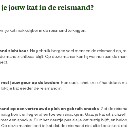
 je jouw kat in de reismand?
 om je kat makkelijker in de reismand te krijgen:
and zichtbaar
. Na gebruik bergen veel mensen de reismand op, maa
s de mand zichtbaar blijft. Op deze manier kan hij wennen aan de man
ect.
s met jouw geur op de bodem
. Een oud t-shirt, trui of handdoek m
lokt je kat eerder de reismand in.
mand op een vertrouwde plek en gebruik snacks
. Zet de reism
matig komt en leg er af en toe een snackje in. Gaat je kat uit zichzel
et een snackje. Sluit het deurtje pas als je kat rustig blijft, en be
 Op deze manier leert je kat dat de reismand niet altijd betekent dat