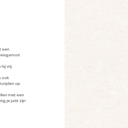
t een
 reisgenoot
ij vrij
s ook
torijden op
ellen met een
g je juist zijn