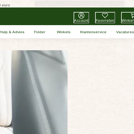
0 euro
Account
Favorieten
Winke
Hulp & Advies
Folder
Winkels
Klantenservice
Vacatures