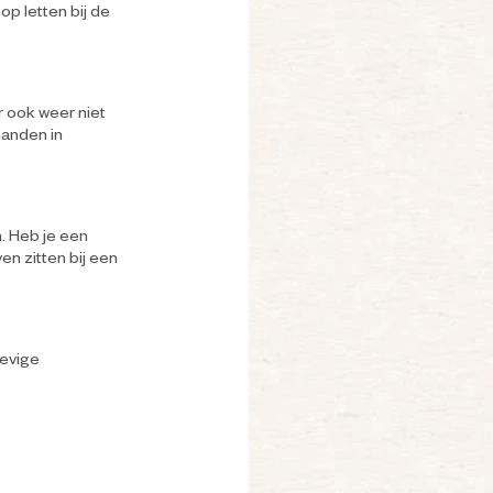
op letten bij de
r ook weer niet
manden in
. Heb je een
ven zitten bij een
tevige