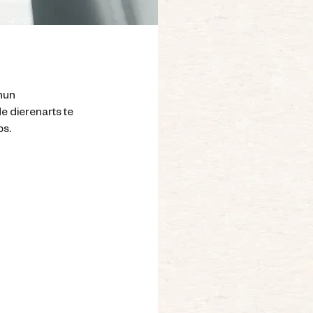
 hun
e dierenarts te
ps.