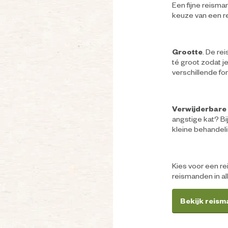
Een fijne reisma
keuze van een 
Grootte
. De re
té groot zodat je
verschillende form
Verwijderbare
angstige kat? Bij
kleine behandeli
Kies voor een rei
reismanden in all
Bekijk reis