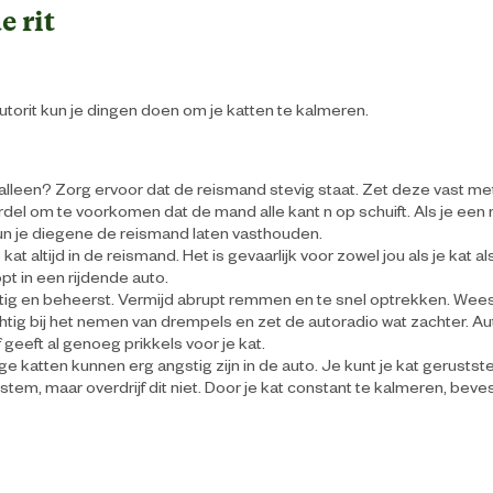
e rit
utorit kun je dingen doen om je katten te kalmeren.
 alleen? Zorg ervoor dat de reismand stevig staat. Zet deze vast me
del om te voorkomen dat de mand alle kant n op schuift. Als je een
un je diegene de reismand laten vasthouden.
kat altijd in de reismand. Het is gevaarlijk voor zowel jou als je kat als h
pt in een rijdende auto.
stig en beheerst. Vermijd abrupt remmen en te snel optrekken. Wee
htig bij het nemen van drempels en zet de autoradio wat zachter. Au
f geeft al genoeg prikkels voor je kat.
 katten kunnen erg angstig zijn in de auto. Je kunt je kat gerustst
stem, maar overdrijf dit niet. Door je kat constant te kalmeren, bevesti