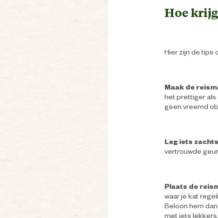
Hoe krijg
Hier zijn de tips
Maak de reism
het prettiger al
geen vreemd obj
Leg iets zacht
vertrouwde geur 
Plaats de reis
waar je kat regel
Beloon hem dan m
met iets lekkers.