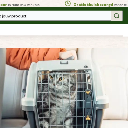
tour
in ruim 160 winkels
Gratis thuisbezorgd
vanaf 5
 jouw product.