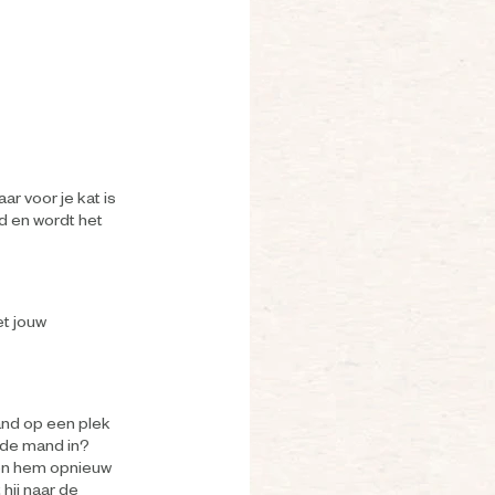
r voor je kat is
d en wordt het
et jouw
and op een plek
f de mand in?
loon hem opnieuw
 hij naar de