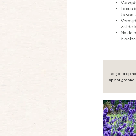
Verwijd
Focus b
te veel
Vermijd
zal de 
Na de b
bloei t
Let goed op hoe
op het groene 