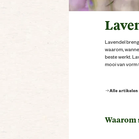
Laven
Lavendel brengt 
waarom, wannee
beste werkt. La
mooi van vorm t
Alle artikelen
Waarom s