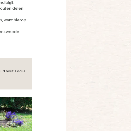
 blijft.
houten delen
n, want hierop
een tweede
 oud hout. Focus