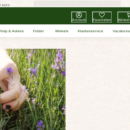
0 euro
Account
Favorieten
Winke
Hulp & Advies
Folder
Winkels
Klantenservice
Vacatures