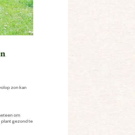
en
 volop zon kan
 meteen om
 plant gezond te