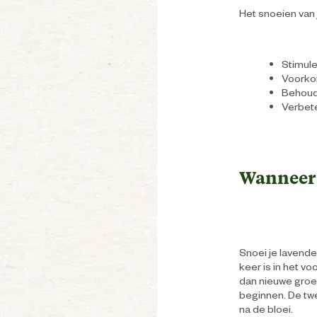
Het snoeien van j
Stimule
Voorkom
Behoud
Verbeter
Wanneer 
Snoei je lavende
keer is in het voo
dan nieuwe groen
beginnen. De twee
na de bloei.