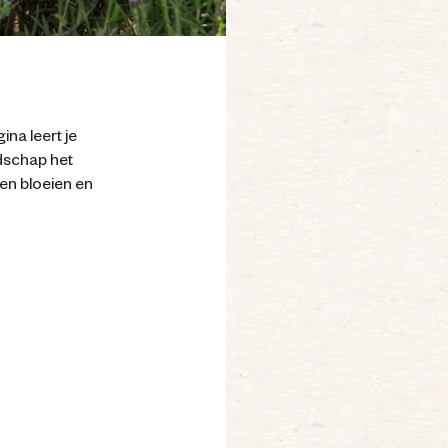
ina leert je
dschap het
ven bloeien en