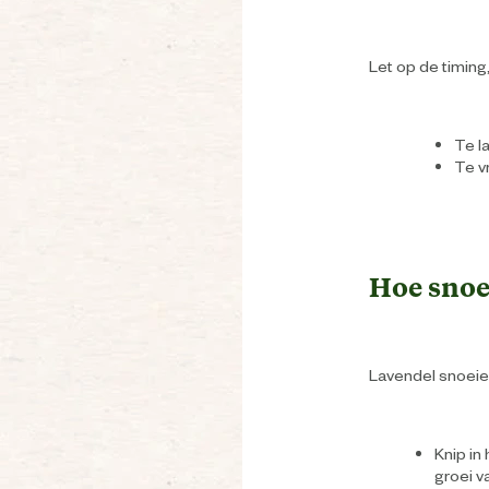
Let op de timing,
Te l
Te v
Hoe snoei
Lavendel snoeien
Knip in
groei v