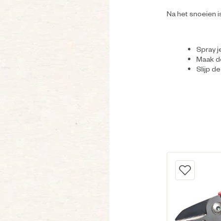
Na het snoeien i
Spray j
Maak d
Slijp d