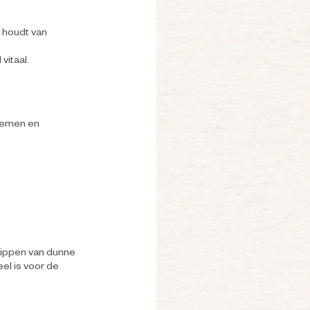
 houdt van
vitaal.
loemen en
nippen van dunne
el is voor de