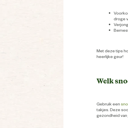
Voorkom
droge 
Verjong
Bemest 
Met deze tips ho
heerlijke geur!
Welk sno
Gebruik een
sno
takjes. Deze soo
gezondheid van j