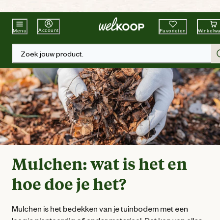
Beste Winkelketen
Tuin & Dier
Account
Favorieten
Winkelw
Menu
Zoek jouw product.
Mulchen: wat is het en
hoe doe je het?
Mulchen is het bedekken van je tuinbodem met een