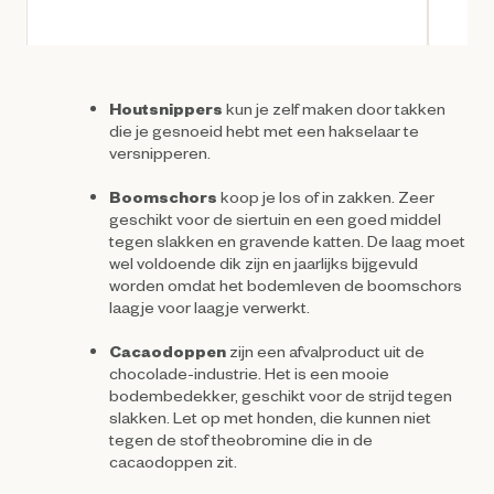
Huidige prijs € 14,75
Houtsnippers
kun je zelf maken door takken
die je gesnoeid hebt met een hakselaar te
versnipperen.
Boomschors
koop je los of in zakken. Zeer
geschikt voor de siertuin en een goed middel
tegen slakken en gravende katten. De laag moet
wel voldoende dik zijn en jaarlijks bijgevuld
worden omdat het bodemleven de boomschors
laagje voor laagje verwerkt.
Cacaodoppen
zijn een afvalproduct uit de
chocolade-industrie. Het is een mooie
bodembedekker, geschikt voor de strijd tegen
slakken. Let op met honden, die kunnen niet
tegen de stof theobromine die in de
cacaodoppen zit.