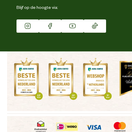
Eigen merk
Blijf op de hoogte via:
Franchise
Vacatures
Winkels