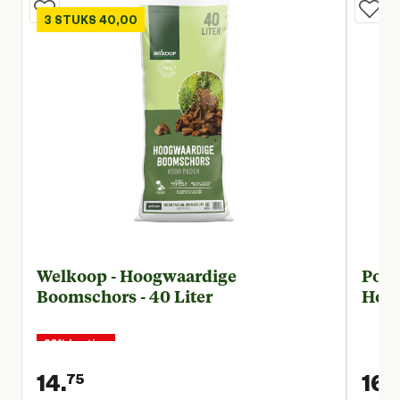
3 STUKS 40,00
Welkoop - Hoogwaardige
Poko
Boomschors - 40 Liter
Hout
20% korting
14.
16.
-
75